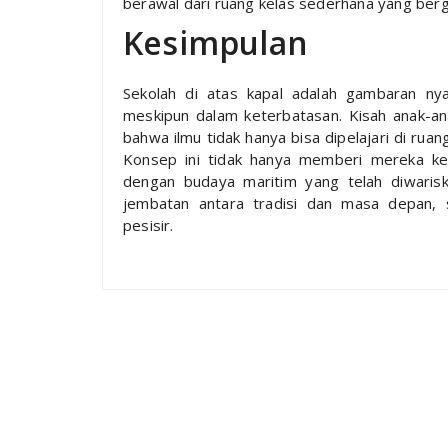
berawal dari ruang kelas sederhana yang ber
Kesimpulan
Sekolah di atas kapal adalah gambaran ny
meskipun dalam keterbatasan. Kisah anak-an
bahwa ilmu tidak hanya bisa dipelajari di ruan
Konsep ini tidak hanya memberi mereka k
dengan budaya maritim yang telah diwarisk
jembatan antara tradisi dan masa depan, 
pesisir.