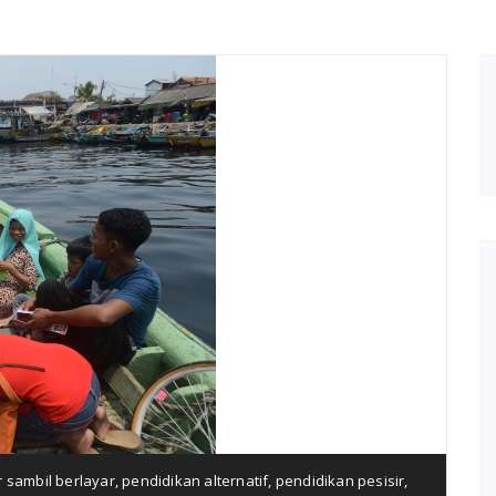
r sambil berlayar
,
pendidikan alternatif
,
pendidikan pesisir
,