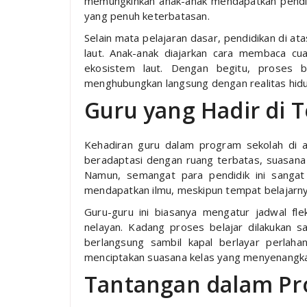
memungkinkan anak-anak mendapatkan pendidi
yang penuh keterbatasan.
Selain mata pelajaran dasar, pendidikan di a
laut. Anak-anak diajarkan cara membaca cua
ekosistem laut. Dengan begitu, proses b
menghubungkan langsung dengan realitas hid
Guru yang Hadir di
Kehadiran guru dalam program sekolah di a
beradaptasi dengan ruang terbatas, suasana 
Namun, semangat para pendidik ini sanga
mendapatkan ilmu, meskipun tempat belajarny
Guru-guru ini biasanya mengatur jadwal fl
nelayan. Kadang proses belajar dilakukan s
berlangsung sambil kapal berlayar perlah
menciptakan suasana kelas yang menyenangk
Tantangan dalam Pro