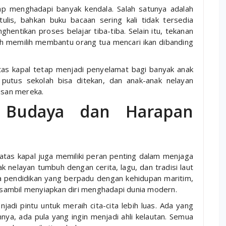
tap menghadapi banyak kendala. Salah satunya adalah
tulis, bahkan buku bacaan sering kali tidak tersedia
hentikan proses belajar tiba-tiba. Selain itu, tekanan
h memilih membantu orang tua mencari ikan dibanding
tas kapal tetap menjadi penyelamat bagi banyak anak
 putus sekolah bisa ditekan, dan anak-anak nelayan
san mereka.
s Budaya dan Harapan
 atas kapal juga memiliki peran penting dalam menjaga
k nelayan tumbuh dengan cerita, lagu, dan tradisi laut
a pendidikan yang berpadu dengan kehidupan maritim,
sambil menyiapkan diri menghadapi dunia modern.
jadi pintu untuk meraih cita-cita lebih luas. Ada yang
nya, ada pula yang ingin menjadi ahli kelautan. Semua