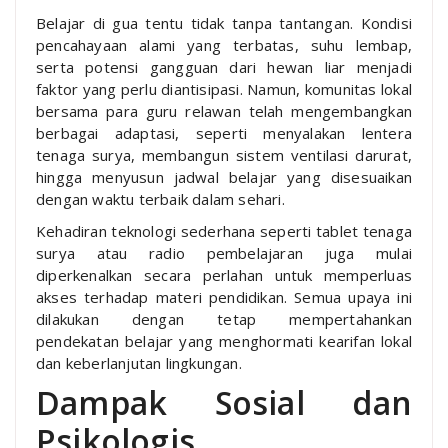
Belajar di gua tentu tidak tanpa tantangan. Kondisi
pencahayaan alami yang terbatas, suhu lembap,
serta potensi gangguan dari hewan liar menjadi
faktor yang perlu diantisipasi. Namun, komunitas lokal
bersama para guru relawan telah mengembangkan
berbagai adaptasi, seperti menyalakan lentera
tenaga surya, membangun sistem ventilasi darurat,
hingga menyusun jadwal belajar yang disesuaikan
dengan waktu terbaik dalam sehari.
Kehadiran teknologi sederhana seperti tablet tenaga
surya atau radio pembelajaran juga mulai
diperkenalkan secara perlahan untuk memperluas
akses terhadap materi pendidikan. Semua upaya ini
dilakukan dengan tetap mempertahankan
pendekatan belajar yang menghormati kearifan lokal
dan keberlanjutan lingkungan.
Dampak Sosial dan
Psikologis