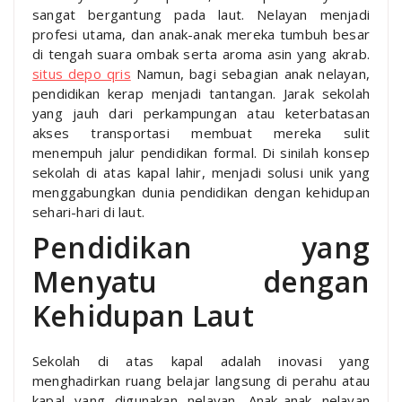
sangat bergantung pada laut. Nelayan menjadi
profesi utama, dan anak-anak mereka tumbuh besar
di tengah suara ombak serta aroma asin yang akrab.
situs depo qris
Namun, bagi sebagian anak nelayan,
pendidikan kerap menjadi tantangan. Jarak sekolah
yang jauh dari perkampungan atau keterbatasan
akses transportasi membuat mereka sulit
menempuh jalur pendidikan formal. Di sinilah konsep
sekolah di atas kapal lahir, menjadi solusi unik yang
menggabungkan dunia pendidikan dengan kehidupan
sehari-hari di laut.
Pendidikan yang
Menyatu dengan
Kehidupan Laut
Sekolah di atas kapal adalah inovasi yang
menghadirkan ruang belajar langsung di perahu atau
kapal yang digunakan nelayan. Anak-anak nelayan