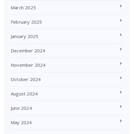
March 2025
February 2025
January 2025
December 2024
November 2024
October 2024
August 2024
June 2024
May 2024