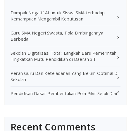
Dampak Negatif AI untuk Siswa SMA terhadap
Kemampuan Mengambil Keputusan
Guru SMA Negeri Swasta, Pola Bimbingannya
Berbeda
Sekolah Digitalisasi Total: Langkah Baru Pemerintah
Tingkatkan Mutu Pendidikan di Daerah 3T
Peran Guru Dan Keteladanan Yang Belum Optimal Di
Sekolah
Pendidikan Dasar Pembentukan Pola Pikir Sejak Dini
Recent Comments