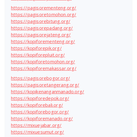
https://pagisorementeng.org/
https://pagisoretomohon.org/
https://pagisorebitung.org/
https://pagisorepadang.org/
https://pagisorejateng.org/
https://kopiforementeng.org/
https://kopiforepik.org/
https://kopiforepluit.org/
https://kopiforetomohon.org/
https://kopiforemakassar.org/
https://pagisorebogor.org/
https://pagisoretangerang.org/
https://kopikenanganmanado.org/
https://kopiforedepok.org/
https://kopiforebali.org/
https://kopiforebogor.org/
https://kopiforemanado.org/
https://mixuejabar.org/
https://mixuesumut.org/