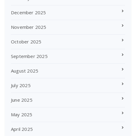
December 2025
November 2025
October 2025
September 2025
August 2025
July 2025
June 2025
May 2025
April 2025