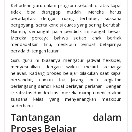
Kehadiran guru dalam program sekolah di atas kapal
tidak bisa dianggap mudah. Mereka harus
beradaptasi dengan ruang terbatas, suasana
bergoyang, serta kondisi cuaca yang sering berubah.
Namun, semangat para pendidik ini sangat besar.
Mereka percaya bahwa setiap anak berhak
mendapatkan ilmu, meskipun tempat belajarnya
berada di tengah lautan.
Guru-guru ini biasanya mengatur jadwal fleksibel,
menyesuaikan dengan waktu melaut keluarga
nelayan. Kadang proses belajar dilakukan saat kapal
bersandar, namun tak jarang pula kegiatan
berlangsung sambil kapal berlayar perlahan. Dengan
kreativitas dan dedikasi, mereka mampu menciptakan
suasana kelas yang menyenangkan meskipun
sederhana.
Tantangan dalam
Proses Belajar