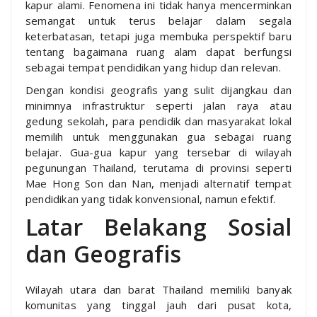
kapur alami. Fenomena ini tidak hanya mencerminkan
semangat untuk terus belajar dalam segala
keterbatasan, tetapi juga membuka perspektif baru
tentang bagaimana ruang alam dapat berfungsi
sebagai tempat pendidikan yang hidup dan relevan.
Dengan kondisi geografis yang sulit dijangkau dan
minimnya infrastruktur seperti jalan raya atau
gedung sekolah, para pendidik dan masyarakat lokal
memilih untuk menggunakan gua sebagai ruang
belajar. Gua-gua kapur yang tersebar di wilayah
pegunungan Thailand, terutama di provinsi seperti
Mae Hong Son dan Nan, menjadi alternatif tempat
pendidikan yang tidak konvensional, namun efektif.
Latar Belakang Sosial
dan Geografis
Wilayah utara dan barat Thailand memiliki banyak
komunitas yang tinggal jauh dari pusat kota,