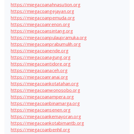
https://miegacoanahnasution.org
https://miegacoangejayan.org
https://miegacoanpemuda.org
https://miegacoanrenon.org
https://miegacoansintang.org
https://miegacoanpulaupramuka.org
https://miegacoanprabumulih.org
https://miegacoanende.org
https://miegacoanagung.org
https://miegacoantidore.org
https://miegacoanaceh.org
https://miegacoanranai.org
https://miegacoankotatahan.org
https://miegacoanwonosobo.org
https://miegacoanampera.org
https://miegacoanbinamarga.org
https://miegacoansenen.org
https://miegacoankemayoran.org
https://miegacoankotabimantb.org
https://miegacoanbenhil.org