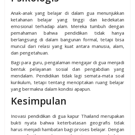
Anak-anak yang belajar di dalam gua menunjukkan
ketahanan belajar yang tinggi dan kedekatan
emosional terhadap alam. Mereka tumbuh dengan
pemahaman bahwa pendidikan tidak hanya
berlangsung di dalam bangunan formal, tetapi bisa
muncul dari relasi yang kuat antara manusia, alam,
dan pengetahuan.
Bagi para guru, pengalaman mengajar di gua menjadi
bentuk pelayanan sosial dan pengabdian yang
mendalam. Pendidikan tidak lagi semata-mata soal
kurikulum, tetapi tentang menciptakan ruang belajar
yang bermakna dalam kondisi apapun.
Kesimpulan
Inovasi pendidikan di gua kapur Thailand merupakan
bukti nyata bahwa keterbatasan geografis tidak
harus menjadi hambatan bagi proses belajar. Dengan