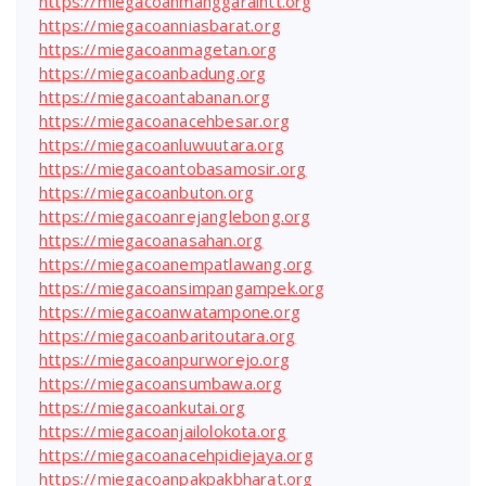
https://miegacoanmanggaraintt.org
https://miegacoanniasbarat.org
https://miegacoanmagetan.org
https://miegacoanbadung.org
https://miegacoantabanan.org
https://miegacoanacehbesar.org
https://miegacoanluwuutara.org
https://miegacoantobasamosir.org
https://miegacoanbuton.org
https://miegacoanrejanglebong.org
https://miegacoanasahan.org
https://miegacoanempatlawang.org
https://miegacoansimpangampek.org
https://miegacoanwatampone.org
https://miegacoanbaritoutara.org
https://miegacoanpurworejo.org
https://miegacoansumbawa.org
https://miegacoankutai.org
https://miegacoanjailolokota.org
https://miegacoanacehpidiejaya.org
https://miegacoanpakpakbharat.org