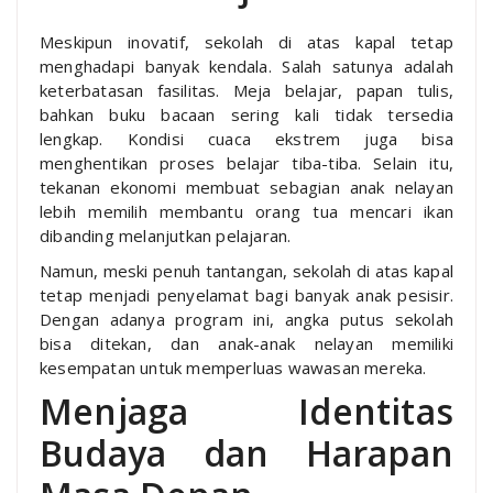
Meskipun inovatif, sekolah di atas kapal tetap
menghadapi banyak kendala. Salah satunya adalah
keterbatasan fasilitas. Meja belajar, papan tulis,
bahkan buku bacaan sering kali tidak tersedia
lengkap. Kondisi cuaca ekstrem juga bisa
menghentikan proses belajar tiba-tiba. Selain itu,
tekanan ekonomi membuat sebagian anak nelayan
lebih memilih membantu orang tua mencari ikan
dibanding melanjutkan pelajaran.
Namun, meski penuh tantangan, sekolah di atas kapal
tetap menjadi penyelamat bagi banyak anak pesisir.
Dengan adanya program ini, angka putus sekolah
bisa ditekan, dan anak-anak nelayan memiliki
kesempatan untuk memperluas wawasan mereka.
Menjaga Identitas
Budaya dan Harapan