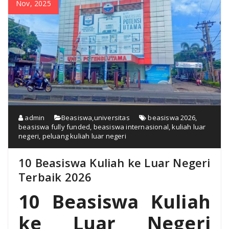
Nov, 2025
admin
Beasiswa
,
universitas
beasiswa 2026
,
beasiswa fully funded
,
beasiswa internasional
,
kuliah luar
negeri
,
peluang kuliah luar negeri
10 Beasiswa Kuliah ke Luar Negeri
Terbaik 2026
10 Beasiswa Kuliah
ke Luar Negeri