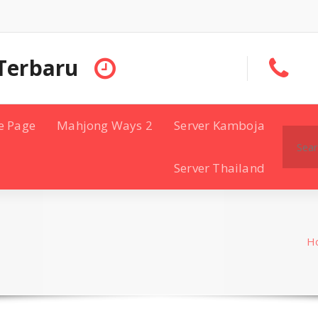
Terbaru
e Page
Mahjong Ways 2
Server Kamboja
Search
for:
Server Thailand
H