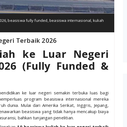
026
,
beasiswa fully funded
,
beasiswa internasional
,
kuliah
egeri Terbaik 2026
iah ke Luar Negeri
026 (Fully Funded &
endidikan ke luar negeri semakin terbuka luas bagi
 memperluas program beasiswa internasional mereka
h dunia. Mulai dari Amerika Serikat, Inggris, Jepang,
menawarkan beasiswa yang tidak hanya mencakup biaya
 asuransi, bahkan tunjangan penelitian.
a lengkap
10 beasiswa kuliah ke luar negeri terbaik