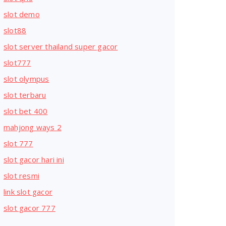
slot demo
slot88
slot server thailand super gacor
slot777
slot olympus
slot terbaru
slot bet 400
mahjong ways 2
slot 777
slot gacor hari ini
slot resmi
link slot gacor
slot gacor 777