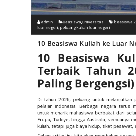
admin
Beasiswa
,
universitas
beasiswa 2
luar negeri
,
peluang kuliah luar negeri
10 Beasiswa Kuliah ke Luar N
10 Beasiswa Kul
Terbaik Tahun 2
Paling Bergengsi)
Di tahun 2026, peluang untuk melanjutkan p
pelajar Indonesia. Berbagai negara terus
untuk menarik mahasiswa berbakat dari seluru
Eropa, Turkiye, hingga Australia, semuanya 
kuliah, tetapi juga biaya hidup, tiket pesawat,
Dalam artikel ini, kita akan membahas secar