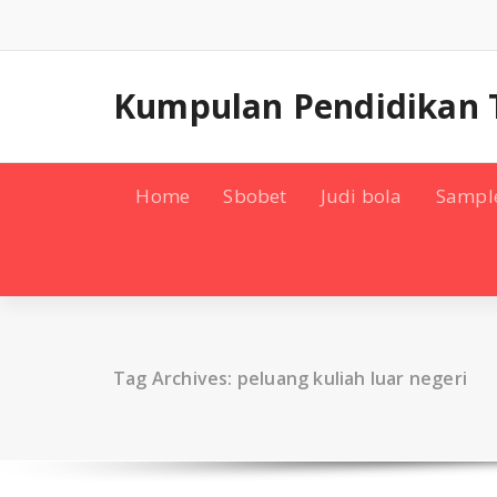
Skip
to
content
Kumpulan Pendidikan 
Home
Sbobet
Judi bola
Sampl
Tag Archives: peluang kuliah luar negeri