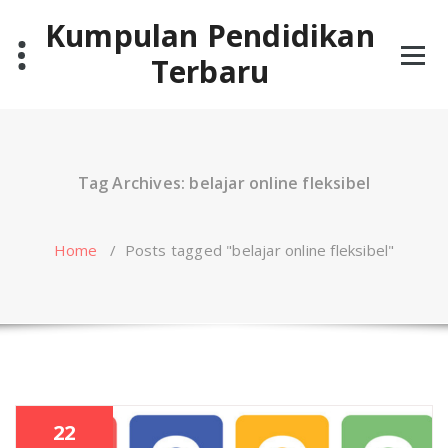
Skip
Kumpulan Pendidikan
to
content
Terbaru
Tag Archives: belajar online fleksibel
Home
/
Posts tagged "belajar online fleksibel"
22