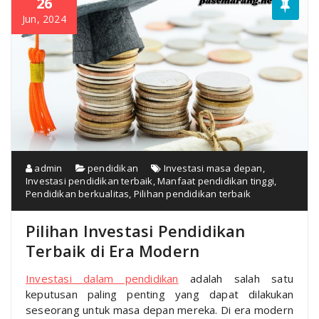
26
Jun, 2024
admin
pendidikan
Investasi masa depan
,
Investasi pendidikan terbaik
,
Manfaat pendidikan tinggi
,
Pendidikan berkualitas
,
Pilihan pendidikan terbaik
Pilihan Investasi Pendidikan
Terbaik di Era Modern
Investasi dalam pendidikan
adalah salah satu
keputusan paling penting yang dapat dilakukan
seseorang untuk masa depan mereka. Di era modern