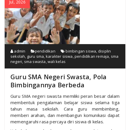
Jul, 2026
admin
pendidikan
bimbingan siswa
,
disiplin
sekolah
,
guru sma
,
karakter siswa
,
pendidikan remaja
,
sma
negeri
,
sma swasta
,
wali kelas
Guru SMA Negeri Swasta, Pola
Bimbingannya Berbeda
Guru SMA negeri swasta memiliki peran besar dalam
membentuk pengalaman belajar siswa selama tiga
tahun masa sekolah. Cara guru membimbing,
memberi arahan, dan membangun komunikasi dapat
memengaruhi rasa percaya diri siswa di kelas.