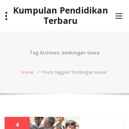
Skip
Kumpulan Pendidikan
to
content
Terbaru
Tag Archives: bimbingan siswa
Home
/
Posts tagged "bimbingan siswa"
4