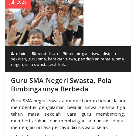
Jul, 2026
admin
pendidikan
bimbingan siswa
,
disiplin
sekolah
,
guru sma
,
karakter siswa
,
pendidikan remaja
,
sma
negeri
,
sma swasta
,
wali kelas
Guru SMA Negeri Swasta, Pola
Bimbingannya Berbeda
Guru SMA negeri swasta memiliki peran besar dalam
membentuk pengalaman belajar siswa selama tiga
tahun masa sekolah. Cara guru membimbing,
memberi arahan, dan membangun komunikasi dapat
memengaruhi rasa percaya diri siswa di kelas.