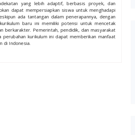
ndekatan yang lebih adaptif, berbasis proyek, dan
arapkan dapat mempersiapkan siswa untuk menghadapi
Meskipun ada tantangan dalam penerapannya, dengan
kurikulum baru ini memiliki potensi untuk mencetak
n berkarakter. Pemerintah, pendidik, dan masyarakat
 perubahan kurikulum ini dapat memberikan manfaat
 di Indonesia.