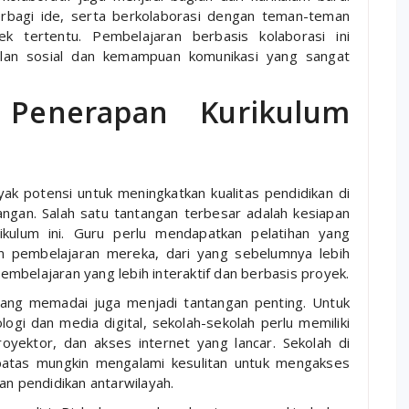
erbagi ide, serta berkolaborasi dengan teman-teman
k tertentu. Pembelajaran berbasis kolaborasi ini
lan sosial dan kemampuan komunikasi yang sangat
Penerapan Kurikulum
ak potensi untuk meningkatkan kualitas pendidikan di
angan. Salah satu tantangan terbesar adalah kesiapan
kulum ini. Guru perlu mendapatkan pelatihan yang
 pembelajaran mereka, dari yang sebelumnya lebih
mbelajaran yang lebih interaktif dan berbasis proyek.
n yang memadai juga menjadi tantangan penting. Untuk
ogi dan media digital, sekolah-sekolah perlu memiliki
oyektor, dan akses internet yang lancar. Sekolah di
batas mungkin mengalami kesulitan untuk mengakses
an pendidikan antarwilayah.