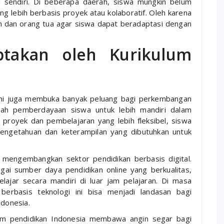
u sendiri. Di beberapa daerah, siswa mungkin belum
 lebih berbasis proyek atau kolaboratif. Oleh karena
ah dan orang tua agar siswa dapat beradaptasi dengan
ptakan oleh Kurikulum
u ini juga membuka banyak peluang bagi perkembangan
alah pemberdayaan siswa untuk lebih mandiri dalam
proyek dan pembelajaran yang lebih fleksibel, siswa
 pengetahuan dan keterampilan yang dibutuhkan untuk
 mengembangkan sektor pendidikan berbasis digital.
gai sumber daya pendidikan online yang berkualitas,
ajar secara mandiri di luar jam pelajaran. Di masa
berbasis teknologi ini bisa menjadi landasan bagi
ndonesia.
tem pendidikan Indonesia membawa angin segar bagi