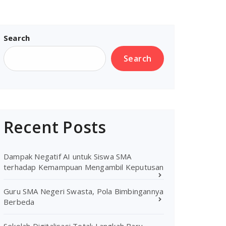
Search
Search
Recent Posts
Dampak Negatif AI untuk Siswa SMA
terhadap Kemampuan Mengambil Keputusan
Guru SMA Negeri Swasta, Pola Bimbingannya
Berbeda