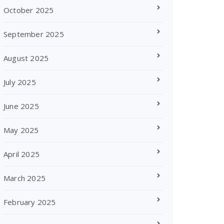
October 2025
September 2025
August 2025
July 2025
June 2025
May 2025
April 2025
March 2025
February 2025