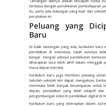
Tantangan lainnya adalah kesiapan siswa it
terbiasa dengan pendekatan pembelajaran yang
itu, perlu ada dukungan yang kuat dari sekol
perubahan ini.
Peluang yang Dici
Baru
Di balik tantangan yang ada, kurikulum bar
pendidikan di Indonesia. Salah satunya ad
belajar. Dengan adanya pendekatan berbasis 
diharapkan bisa lebih aktif dalam menggali
masa depan mereka.
Kurikulum baru juga memberi peluang untuk
Sekolah-sekolah kini dapat mengakses berba
membuka lebih banyak kesempatan untuk bel
depan, pendidikan yang lebih adaptif dan 
pengembangan industri pendidikan digital di I
Kurikulum baru yang diterapkan dalam sis