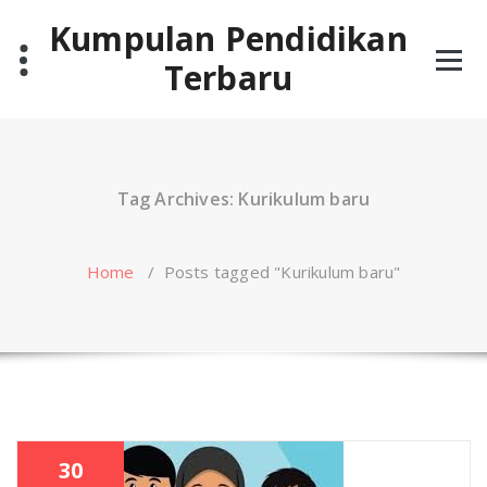
Skip
Kumpulan Pendidikan
to
content
Terbaru
Tag Archives: Kurikulum baru
Home
/
Posts tagged "Kurikulum baru"
30