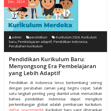
Dec, 2024
admin
pendidikan
Kurikulum 2024
,
Kurikulum
baru
,
Pembelajaran adaptif
,
Pendidikan Indonesia
,
Perubahan kurikulum
Pendidikan Kurikulum Baru:
Menyongsong Era Pembelajaran
yang Lebih Adaptif
Pendidikan di Indonesia terus berkembang seiring
dengan perubahan zaman yang begitu cepat. Salah
satu langkah penting yang diambil untuk memastikan
bahwa pendidikan Indonesia dapat mengikuti
perkembangan global adalah pembaruan kurikulum.
daftar spaceman88
Kurikulum baru yang diterapkan