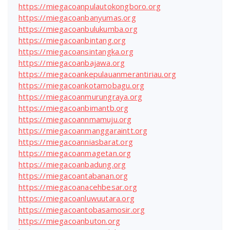
https://miegacoanpulautokongboro.org
https://miegacoanbanyumas.org
https://miegacoanbulukumba.org
https://miegacoanbintang.org
https://miegacoansintangka.org
https://miegacoanbajawa.org
https://miegacoankepulauanmerantiriau.org
https://miegacoankotamobagu.org
https://miegacoanmurungraya.org
https://miegacoanbimantb.org
https://miegacoannmamuju.org
https://miegacoanmanggaraintt.org
https://miegacoanniasbarat.org
https://miegacoanmagetan.org
https://miegacoanbadung.org
https://miegacoantabanan.org
https://miegacoanacehbesar.org
https://miegacoanluwuutara.org
https://miegacoantobasamosir.org
https://miegacoanbuton.org