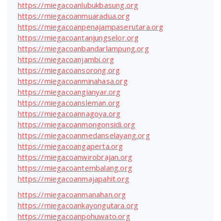
https://miegacoanlubukbasung.org
https://miegacoanmuaradua.org
https://miegacoanpenajampaserutara.org
https://miegacoantanjungselor.org
https://miegacoanbandarlampung.org
https://miegacoanjambi.org
https://miegacoansorong.org
https://miegacoanminahasa.org
https://miegacoangianyar.org
https://miegacoansleman.org
https://miegacoannagoya.org
https://miegacoanmongonsidi.org
https://miegacoanmedanselayang.org
https://miegacoangaperta.org
https://miegacoanwirobrajan.org
https://miegacoantembalang.org
https://miegacoanmajapahit.org
https://miegacoanmanahan.org
https://miegacoankayongutara.org
https://miegacoanpohuwato.org