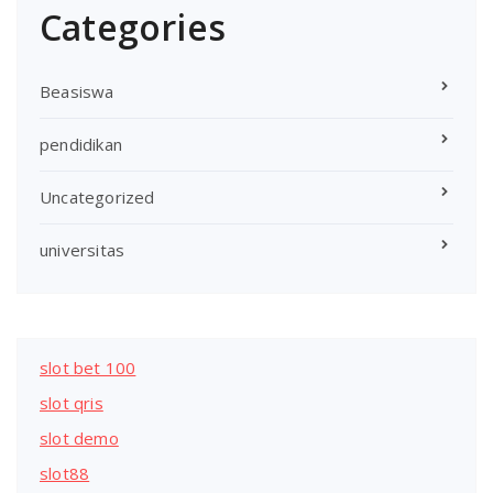
Categories
Beasiswa
pendidikan
Uncategorized
universitas
slot bet 100
slot qris
slot demo
slot88