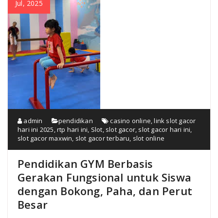
Jul, 2025
admin
pendidikan
casino online
,
link slot gacor
hari ini 2025
,
rtp hari ini
,
Slot
,
slot gacor
,
slot gacor hari ini
,
slot gacor maxwin
,
slot gacor terbaru
,
slot online
Pendidikan GYM Berbasis
Gerakan Fungsional untuk Siswa
dengan Bokong, Paha, dan Perut
Besar