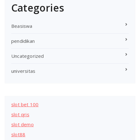
Categories
Beasiswa
pendidikan
Uncategorized
universitas
slot bet 100
slot qris
slot demo
slot88