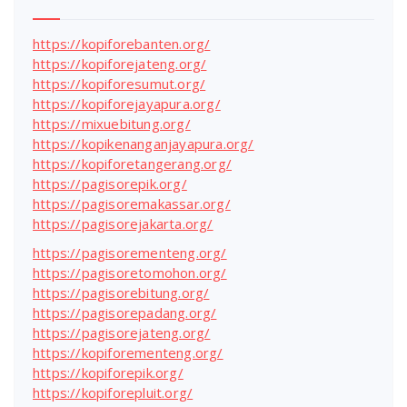
https://kopiforebanten.org/
https://kopiforejateng.org/
https://kopiforesumut.org/
https://kopiforejayapura.org/
https://mixuebitung.org/
https://kopikenanganjayapura.org/
https://kopiforetangerang.org/
https://pagisorepik.org/
https://pagisoremakassar.org/
https://pagisorejakarta.org/
https://pagisorementeng.org/
https://pagisoretomohon.org/
https://pagisorebitung.org/
https://pagisorepadang.org/
https://pagisorejateng.org/
https://kopiforementeng.org/
https://kopiforepik.org/
https://kopiforepluit.org/