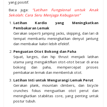
yang positif.
Baca juga:
“Latihan Fungsional untuk Anak
Sekolah: Cara Seru Menjaga Kebugaran”
Latihan Kardio yang Meningkatkan
Pembakaran Lemak
Gerakan seperti jumping jacks, skipping, dan lari di
tempat membantu meningkatkan denyut jantung
dan membakar kalori lebih efektif.
Penguatan Otot Bokong dan Paha
Squat, lunges, dan hip thrust menjadi latihan
utama yang mengaktifkan otot-otot besar di area
bokong dan paha, mempercepat proses
pembakaran lemak dan membentuk otot.
Latihan Inti untuk Mengurangi Lemak Perut
Gerakan plank, mountain climbers, dan bicycle
crunches fokus menguatkan otot perut dan
meningkatkan stabilitas core, yang penting untuk
postur tubuh.