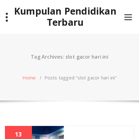
Skip
Kumpulan Pendidikan
to
content
Terbaru
Tag Archives: slot gacor hari ini
Home
/
Posts tagged "slot gacor hari ini"
13