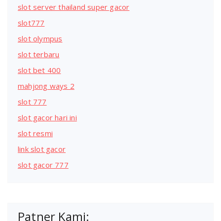
slot server thailand super gacor
slot777
slot olympus
slot terbaru
slot bet 400
mahjong ways 2
slot 777
slot gacor hari ini
slot resmi
link slot gacor
slot gacor 777
Patner Kami: