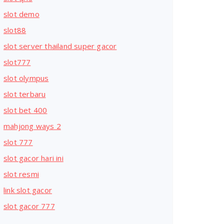
slot demo
slot88
slot server thailand super gacor
slot777
slot olympus
slot terbaru
slot bet 400
mahjong ways 2
slot 777
slot gacor hari ini
slot resmi
link slot gacor
slot gacor 777