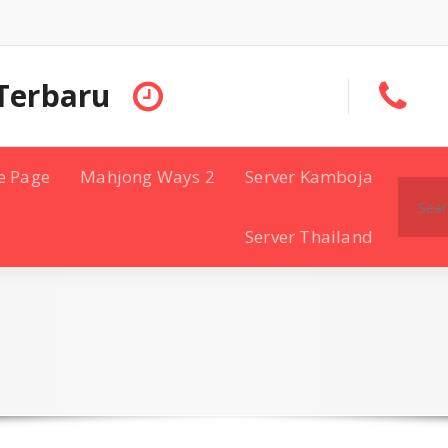
Terbaru
e Page
Mahjong Ways 2
Server Kamboja
Search
for:
Server Thailand