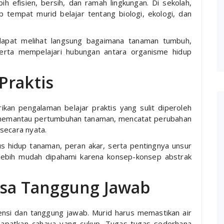
bih efisien, bersih, dan ramah lingkungan. Di sekolah,
p tempat murid belajar tentang biologi, ekologi, dan
dapat melihat langsung bagaimana tanaman tumbuh,
serta mempelajari hubungan antara organisme hidup
Praktis
an pengalaman belajar praktis yang sulit diperoleh
, memantau pertumbuhan tanaman, mencatat perubahan
secara nyata.
lus hidup tanaman, peran akar, serta pentingnya unsur
 lebih mudah dipahami karena konsep-konsep abstrak
a Tanggung Jawab
nsi dan tanggung jawab. Murid harus memastikan air
dapatkan cahaya yang cukup. Tugas-tugas sederhana