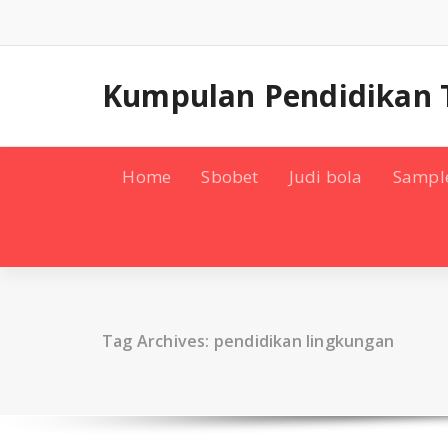
Skip
to
content
Kumpulan Pendidikan 
Home
Sbobet
Judi bola
Sampl
Tag Archives: pendidikan lingkungan