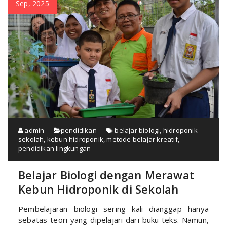
Sep, 2025
admin
pendidikan
belajar biologi
,
hidroponik
sekolah
,
kebun hidroponik
,
metode belajar kreatif
,
pendidikan lingkungan
Belajar Biologi dengan Merawat
Kebun Hidroponik di Sekolah
Pembelajaran biologi sering kali dianggap hanya
sebatas teori yang dipelajari dari buku teks. Namun,