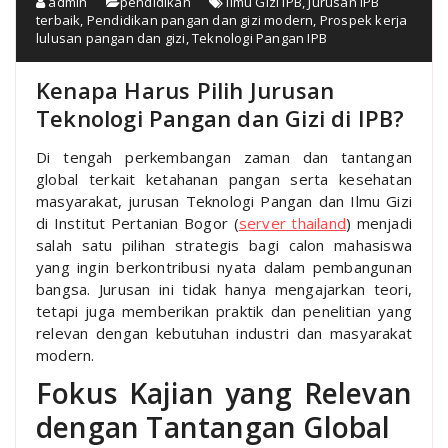
admin
pendidikan
Ilmu Gizi IPB
,
Jurusan IPB
terbaik
,
Pendidikan pangan dan gizi modern
,
Prospek kerja
lulusan pangan dan gizi
,
Teknologi Pangan IPB
Kenapa Harus Pilih Jurusan
Teknologi Pangan dan Gizi di IPB?
Di tengah perkembangan zaman dan tantangan
global terkait ketahanan pangan serta kesehatan
masyarakat, jurusan Teknologi Pangan dan Ilmu Gizi
di Institut Pertanian Bogor (
server thailand
) menjadi
salah satu pilihan strategis bagi calon mahasiswa
yang ingin berkontribusi nyata dalam pembangunan
bangsa. Jurusan ini tidak hanya mengajarkan teori,
tetapi juga memberikan praktik dan penelitian yang
relevan dengan kebutuhan industri dan masyarakat
modern.
Fokus Kajian yang Relevan
dengan Tantangan Global