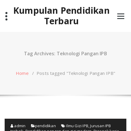
Skip
Kumpulan Pendidikan
to
content
Terbaru
Tag Archives: Teknologi Pangan IPB
Home
/
Posts tagged "Teknologi Pangan IPB"
admin
pendidikan
Ilmu Gizi IPB
,
Jurusan IPB
terbaik
,
Pendidikan pangan dan gizi modern
,
Prospek kerja