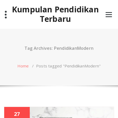
Skip
Kumpulan Pendidikan
to
content
Terbaru
Tag Archives: PendidikanModern
Home
/
Posts tagged "PendidikanModern"
27