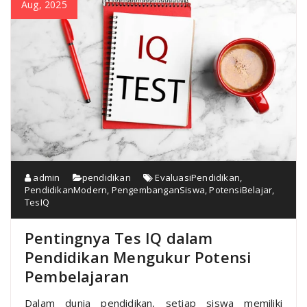
Aug, 2025
admin
pendidikan
EvaluasiPendidikan
,
PendidikanModern
,
PengembanganSiswa
,
PotensiBelajar
,
TesIQ
Pentingnya Tes IQ dalam
Pendidikan Mengukur Potensi
Pembelajaran
Dalam dunia pendidikan, setiap siswa memiliki