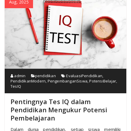
Aug, 2025
admin
pendidikan
EvaluasiPendidikan
,
PendidikanModern
,
PengembanganSiswa
,
PotensiBelajar
,
TesIQ
Pentingnya Tes IQ dalam
Pendidikan Mengukur Potensi
Pembelajaran
Dalam dunia pendidikan, setiap siswa memiliki