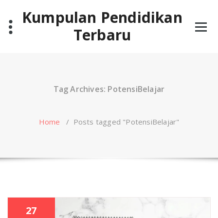
Skip
Kumpulan Pendidikan
to
content
Terbaru
Tag Archives: PotensiBelajar
Home
/
Posts tagged "PotensiBelajar"
27