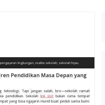
pengajaran lingkungan
,
realita sekolah
,
sekolah hijau
Tren Pendidikan Masa Depan yang
g teknologi. Tapi jangan salah, bro—sekolah ramah
unia pendidikan. Sekolah
link slot
bukan cuma tempat
empat yang bisa ngajarin murid buat peduli sama bumi.