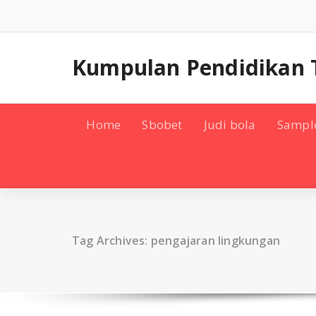
Skip
to
content
Kumpulan Pendidikan 
Home
Sbobet
Judi bola
Sampl
Tag Archives: pengajaran lingkungan