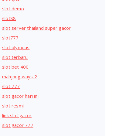
slot demo
slot88
slot server thailand super gacor
slot777
slot olympus
slot terbaru
slot bet 400
mahjong ways 2
slot 777
slot gacor hari ini
slot resmi
link slot gacor
slot gacor 777