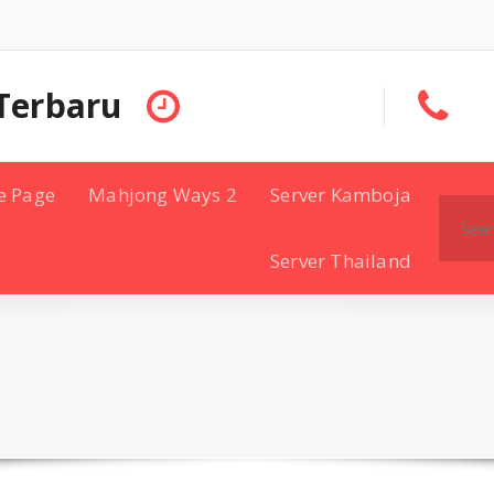
Terbaru
e Page
Mahjong Ways 2
Server Kamboja
Search
for:
Server Thailand