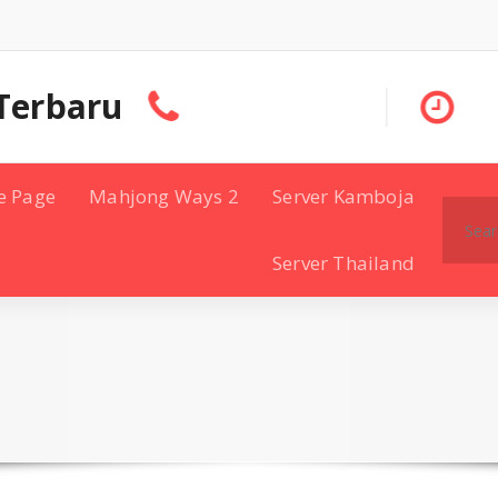
Terbaru
e Page
Mahjong Ways 2
Server Kamboja
Search
for:
Server Thailand