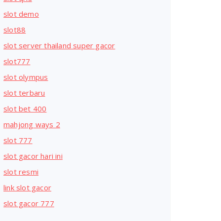
slot demo
slot88
slot server thailand super gacor
slot777
slot olympus
slot terbaru
slot bet 400
mahjong ways 2
slot 777
slot gacor hari ini
slot resmi
link slot gacor
slot gacor 777