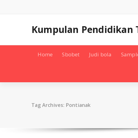
Skip
to
content
Kumpulan Pendidikan 
Home
Sbobet
Judi bola
Sampl
Tag Archives: Pontianak