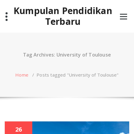
Skip
Kumpulan Pendidikan
to
content
Terbaru
Tag Archives: University of Toulouse
Home
/
Posts tagged "University of Toulouse"
26