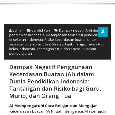
admin
pendidikan
Dampak negatif AI di dunia
pendidikan Indonesia
,
Kesenjangan teknologi pendidikan
di sekolah Indonesia
,
Risiko kecerdasan buatan untuk
siswa guru dan orang tua
,
Strategi bijak menggunakan AI di
kelas Indonesia
,
Tantangan etika dan privasi AI dalam
pembelajaran
Dampak Negatif Penggunaan
Kecerdasan Buatan (AI) dalam
Dunia Pendidikan Indonesia:
Tantangan dan Risiko bagi Guru,
Murid, dan Orang Tua
AI Mempengaruhi Cara Belajar dan Mengajar
Kecerdasan buatan (Artificial Intelligence/AI) semakin