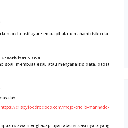
h
ra komprehensif agar semua pihak memahami risiko dan
 Kreativitas Siswa
 soal, membuat esai, atau menganalisis data, dapat
s
 masalah
i
https://crispyfoodrecipes.com/mojo-criollo-marinade-
puan siswa menghadapi ujian atau situasi nyata yang