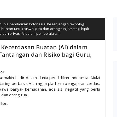
 dunia pendidikan Indonesia
,
Kesenjangan teknologi
 buatan untuk siswa guru dan orang tua
,
Strategi bijak
a dan privasi AI dalam pembelajaran
Kecerdasan Buatan (AI) dalam
Tantangan dan Risiko bagi Guru,
jar
) semakin hadir dalam dunia pendidikan Indonesia. Mulai
daring berbasis AI, hingga platform pengajaran cerdas.
awa banyak kemudahan, ada sisi negatif yang perlu
, dan orang tua.
lkan: