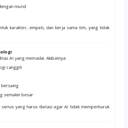
dengan murid
tuk karakter, empati, dan kerja sama tim, yang tidak
nologi
litas AI yang memadai. Akibatnya:
ogi canggih
 bersaing
ng semakin besar
serius yang harus diatasi agar AI tidak memperburuk