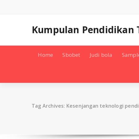
Skip
to
content
Kumpulan Pendidikan 
Home
Sbobet
Judi bola
Sampl
Tag Archives: Kesenjangan teknologi pendi