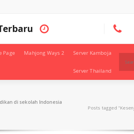
Terbaru
e Page
Mahjong Ways 2
Server Kamboja
Search
for:
Server Thailand
dikan di sekolah Indonesia
Posts tagged "Kesenja