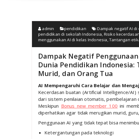
admin
pendidikan
Dampak negatif AI di
pendidikan di sekolah Indonesia
,
Risiko kecerdasan
menggunakan AI di kelas Indonesia
,
Tantangan etik
Dampak Negatif Penggunaan 
Dunia Pendidikan Indonesia: 
Murid, dan Orang Tua
AI Mempengaruhi Cara Belajar dan Menga
Kecerdasan buatan (Artificial Intelligence/AI
dari sistem penilaian otomatis, pembelajaran 
Meskipun
Bonus new member 100
ini memb
diperhatikan agar tidak merugikan murid, guru
Penggunaan AI yang tidak tepat bisa menimbu
Ketergantungan pada teknologi