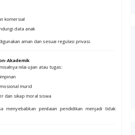
an komersial
ndungi data anak
igunakan aman dan sesuai regulasi privasi.
Non-Akademik
isalnya nilai ujian atau tugas:
mimpinan
emosional murid
er dan sikap moral siswa
sa menyebabkan penilaian pendidikan menjadi tidak