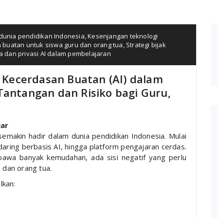
 dunia pendidikan Indonesia
,
Kesenjangan teknologi
 buatan untuk siswa guru dan orang tua
,
Strategi bijak
a dan privasi AI dalam pembelajaran
Kecerdasan Buatan (AI) dalam
Tantangan dan Risiko bagi Guru,
jar
) semakin hadir dalam dunia pendidikan Indonesia. Mulai
daring berbasis AI, hingga platform pengajaran cerdas.
awa banyak kemudahan, ada sisi negatif yang perlu
, dan orang tua.
lkan: