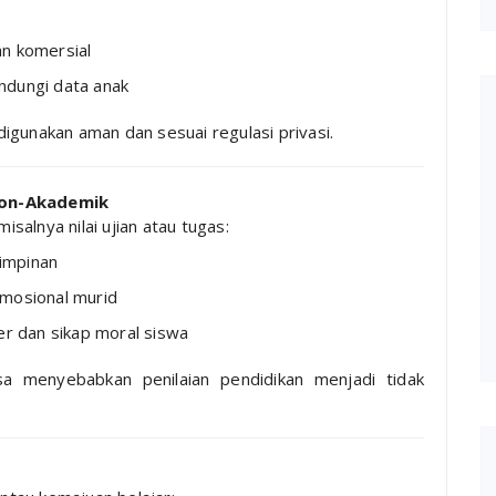
an komersial
ndungi data anak
igunakan aman dan sesuai regulasi privasi.
Non-Akademik
isalnya nilai ujian atau tugas:
mimpinan
emosional murid
er dan sikap moral siswa
sa menyebabkan penilaian pendidikan menjadi tidak