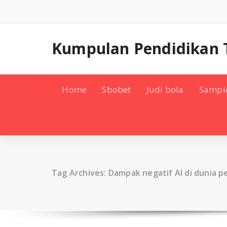
Skip
to
content
Kumpulan Pendidikan 
Home
Sbobet
Judi bola
Sampl
Tag Archives: Dampak negatif AI di dunia p