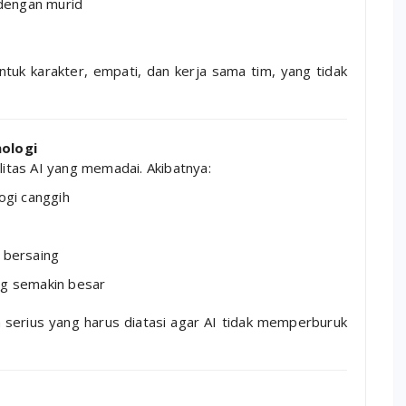
dengan murid
tuk karakter, empati, dan kerja sama tim, yang tidak
nologi
litas AI yang memadai. Akibatnya:
ogi canggih
 bersaing
ng semakin besar
serius yang harus diatasi agar AI tidak memperburuk