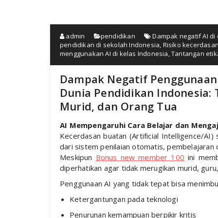
admin
pendidikan
Dampak negatif AI di
pendidikan di sekolah Indonesia
,
Risiko kecerdasan
menggunakan AI di kelas Indonesia
,
Tantangan etik
Dampak Negatif Penggunaan 
Dunia Pendidikan Indonesia: 
Murid, dan Orang Tua
AI Mempengaruhi Cara Belajar dan Menga
Kecerdasan buatan (Artificial Intelligence/AI
dari sistem penilaian otomatis, pembelajaran 
Meskipun
Bonus new member 100
ini memb
diperhatikan agar tidak merugikan murid, guru
Penggunaan AI yang tidak tepat bisa menimbu
Ketergantungan pada teknologi
Penurunan kemampuan berpikir kritis