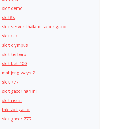
slot demo
slot88
slot server thailand super gacor
slot777
slot olympus
slot terbaru
slot bet 400
mahjong ways 2
slot 777
slot gacor hari ini
slot resmi
link slot gacor
slot gacor 777