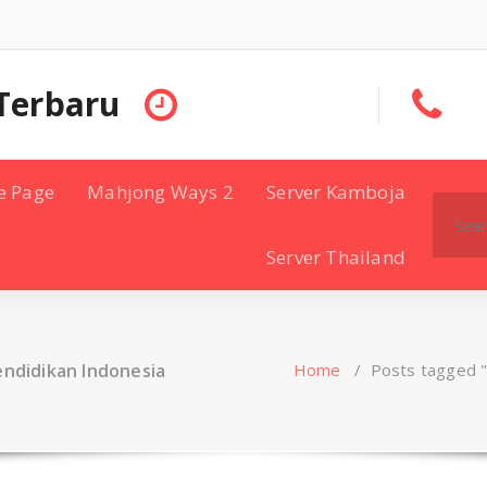
Terbaru
e Page
Mahjong Ways 2
Server Kamboja
Search
for:
Server Thailand
endidikan Indonesia
Home
/
Posts tagged "