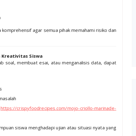
h
ra komprehensif agar semua pihak memahami risiko dan
 Kreativitas Siswa
 soal, membuat esai, atau menganalisis data, dapat
s
 masalah
i
https://crispyfoodrecipes.com/mojo-criollo-marinade-
puan siswa menghadapi ujian atau situasi nyata yang