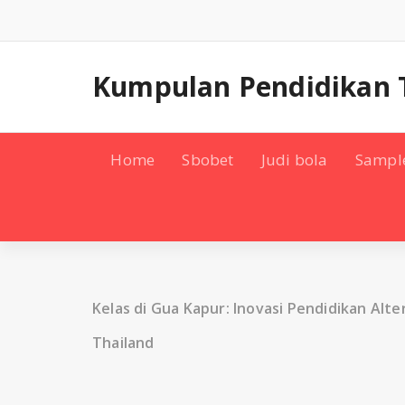
Skip
to
content
Kumpulan Pendidikan 
Home
Sbobet
Judi bola
Sampl
Kelas di Gua Kapur: Inovasi Pendidikan Alte
Thailand