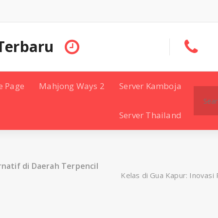
Terbaru
e Page
Mahjong Ways 2
Server Kamboja
Search
for:
Server Thailand
rnatif di Daerah Terpencil
Kelas di Gua Kapur: Inovasi 