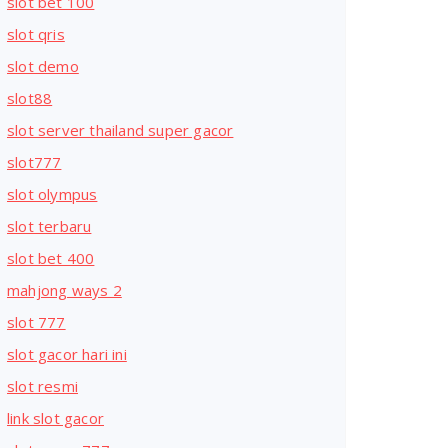
slot bet 100
slot qris
slot demo
slot88
slot server thailand super gacor
slot777
slot olympus
slot terbaru
slot bet 400
mahjong ways 2
slot 777
slot gacor hari ini
slot resmi
link slot gacor