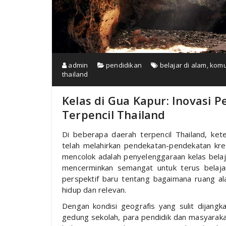
admin
pendidikan
belajar di alam
,
komu
thailand
Kelas di Gua Kapur: Inovasi P
Terpencil Thailand
Di beberapa daerah terpencil Thailand, kete
telah melahirkan pendekatan-pendekatan kre
mencolok adalah penyelenggaraan kelas belaja
mencerminkan semangat untuk terus belaja
perspektif baru tentang bagaimana ruang a
hidup dan relevan.
Dengan kondisi geografis yang sulit dijangka
gedung sekolah, para pendidik dan masyaraka