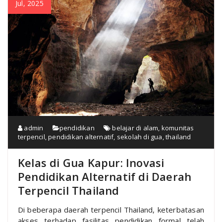
Jul, 2025
admin
pendidikan
belajar di alam
,
komunitas
terpencil
,
pendidikan alternatif
,
sekolah di gua
,
thailand
Kelas di Gua Kapur: Inovasi
Pendidikan Alternatif di Daerah
Terpencil Thailand
Di beberapa daerah terpencil Thailand, keterbatasan
akses terhadap fasilitas pendidikan formal telah