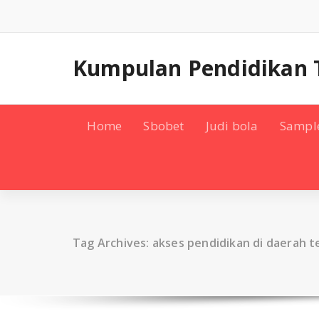
Skip
to
content
Kumpulan Pendidikan 
Home
Sbobet
Judi bola
Sampl
Tag Archives: akses pendidikan di daerah t