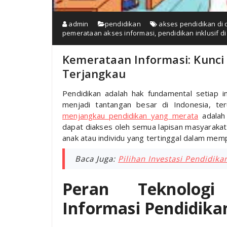
admin
pendidikan
akses pendidikan di 
pemerataan akses informasi
,
pendidikan inklusif d
Kemerataan Informasi: Kunci 
Terjangkau
Pendidikan adalah hak fundamental setiap 
menjadi tantangan besar di Indonesia, ter
menjangkau pendidikan yang merata
adalah 
dapat diakses oleh semua lapisan masyaraka
anak atau individu yang tertinggal dalam mem
Baca Juga:
Pilihan Investasi Pendidika
Peran Teknolog
Informasi Pendidika