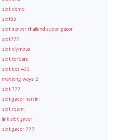
slot demo
slot88
slot server thailand super gacor
slot777
slot olympus
slot terbaru
slot bet 400
mahjong ways 2
slot 777
slot gacor hari ini
slot resmi
link slot gacor
slot gacor 777