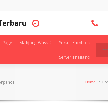
Terbaru
e Page
Mahjong Ways 2
Server Kamboja
Search
for:
Server Thailand
erpencil
Home
/
Pos