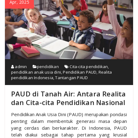
Apr, 2025
admin
pendidikan
Cita-cita pendidikan
,
pendidikan anak usia dini
,
Pendidikan PAUD
,
Realita
pendidikan Indonesia
,
Tantangan PAUD
PAUD di Tanah Air: Antara Realita
dan Cita-cita Pendidikan Nasional
Pendidikan Anak Usia Dini (PAUD) merupakan pondasi
penting dalam membentuk generasi masa depan
yang cerdas dan berkarakter. Di Indonesia, PAUD
telah diakui sebagai tahap pertama yang krusial