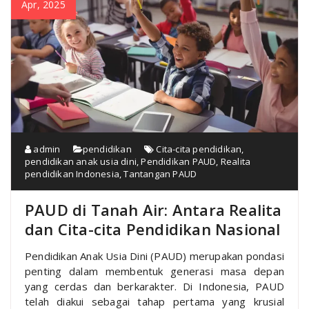
Apr, 2025
admin
pendidikan
Cita-cita pendidikan
,
pendidikan anak usia dini
,
Pendidikan PAUD
,
Realita
pendidikan Indonesia
,
Tantangan PAUD
PAUD di Tanah Air: Antara Realita
dan Cita-cita Pendidikan Nasional
Pendidikan Anak Usia Dini (PAUD) merupakan pondasi
penting dalam membentuk generasi masa depan
yang cerdas dan berkarakter. Di Indonesia, PAUD
telah diakui sebagai tahap pertama yang krusial