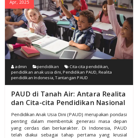
Apr, 2025
admin
pendidikan
Cita-cita pendidikan
,
pendidikan anak usia dini
,
Pendidikan PAUD
,
Realita
pendidikan Indonesia
,
Tantangan PAUD
PAUD di Tanah Air: Antara Realita
dan Cita-cita Pendidikan Nasional
Pendidikan Anak Usia Dini (PAUD) merupakan pondasi
penting dalam membentuk generasi masa depan
yang cerdas dan berkarakter. Di Indonesia, PAUD
telah diakui sebagai tahap pertama yang krusial