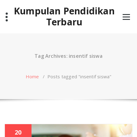
Skip
Kumpulan Pendidikan
to
content
Terbaru
Tag Archives: insentif siswa
Home
/
Posts tagged "insentif siswa"
20