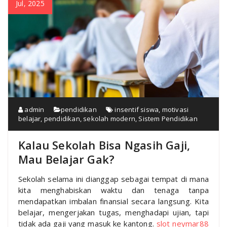
Jul, 2025
admin
pendidikan
insentif siswa
,
motivasi
belajar
,
pendidikan
,
sekolah modern
,
Sistem Pendidikan
Kalau Sekolah Bisa Ngasih Gaji,
Mau Belajar Gak?
Sekolah selama ini dianggap sebagai tempat di mana
kita menghabiskan waktu dan tenaga tanpa
mendapatkan imbalan finansial secara langsung. Kita
belajar, mengerjakan tugas, menghadapi ujian, tapi
tidak ada gaji yang masuk ke kantong.
slot neymar88