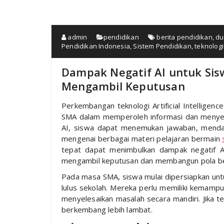
admin
pendidikan
berita pendidikan
,
du
Pendidikan Indonesia
,
Sistem Pendidikan
,
teknolog
Dampak Negatif AI untuk S
Mengambil Keputusan
Perkembangan teknologi Artificial Intelligen
SMA dalam memperoleh informasi dan menyele
AI, siswa dapat menemukan jawaban, menda
mengenai berbagai materi pelajaran bermain
tepat dapat menimbulkan dampak negatif 
mengambil keputusan dan membangun pola ber
Pada masa SMA, siswa mulai dipersiapkan unt
lulus sekolah. Mereka perlu memiliki kemamp
menyelesaikan masalah secara mandiri. Jika 
berkembang lebih lambat.