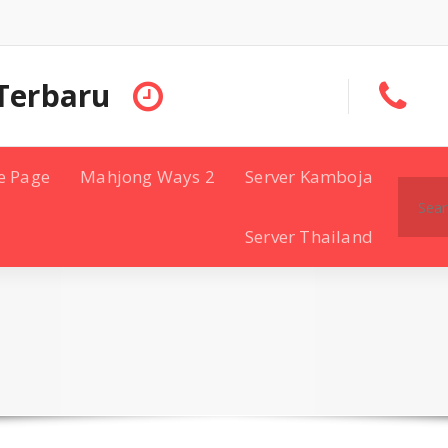
Terbaru
e Page
Mahjong Ways 2
Server Kamboja
Search
for:
Server Thailand