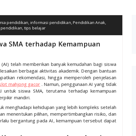
nia pendidikan
,
informasi pendidikan
,
Pendidikan Anak
,
i pendidikan
,
tips belajar
iswa SMA terhadap Kemampuan
ce (AI) telah memberikan banyak kemudahan bagi siswa
saikan berbagai aktivitas akademik. Dengan bantuan
patkan rekomendasi, hingga memperoleh penjelasan
slot mahjong gacor
. Namun, penggunaan AI yang tidak
AI untuk siswa SMA, terutama terhadap kemampuan
pikir mandiri.
uk menghadapi kehidupan yang lebih kompleks setelah
uan menentukan pilihan, mempertimbangkan risiko, dan
terlalu bergantung pada AI, kemampuan tersebut dapat