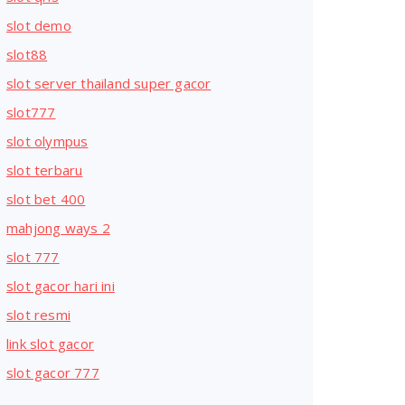
slot demo
slot88
slot server thailand super gacor
slot777
slot olympus
slot terbaru
slot bet 400
mahjong ways 2
slot 777
slot gacor hari ini
slot resmi
link slot gacor
slot gacor 777