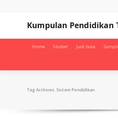
Skip
to
content
Kumpulan Pendidikan 
Home
Sbobet
Judi bola
Sampl
Tag Archives: Sistem Pendidikan