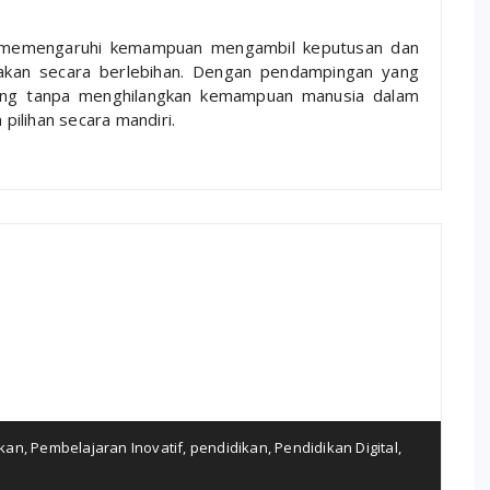
 memengaruhi kemampuan mengambil keputusan dan
unakan secara berlebihan. Dengan pendampingan yang
ng tanpa menghilangkan kemampuan manusia dalam
ilihan secara mandiri.
ikan
,
Pembelajaran Inovatif
,
pendidikan
,
Pendidikan Digital
,