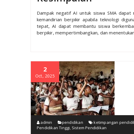
Dampak negatif AI untuk siswa SMA dapat
kemandirian berpikir apabila teknologi dig
tepat, AI dapat membantu siswa berkemba
berpikir, mempertimbangkan, dan menentukan p
2
Oct, 2025
admin
pendidikan
ketimpangan pendid
Pendidikan Tinggi
,
Sistem Pendidikan