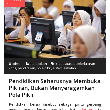
Jul, 2025
admin
pendidikan
kreativitas
,
pembelajaran
kritis
,
pendidikan
,
pola pikir
,
sistem sekolah
Pendidikan Seharusnya Membuka
Pikiran, Bukan Menyeragamkan
Pola Pikir
Pendidikan kerap disebut sebagai pintu gerbang
menuju masa depan yang lebih baik.
slot qris
Ia