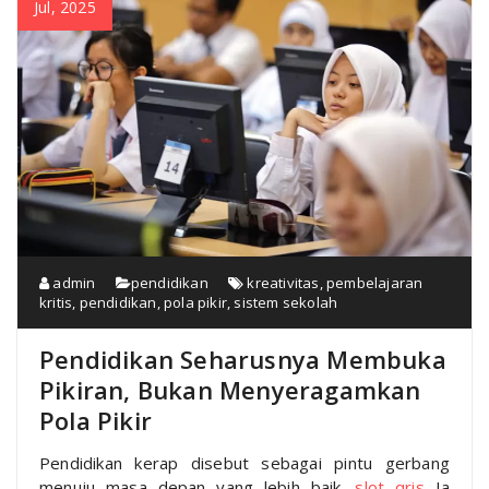
Jul, 2025
admin
pendidikan
kreativitas
,
pembelajaran
kritis
,
pendidikan
,
pola pikir
,
sistem sekolah
Pendidikan Seharusnya Membuka
Pikiran, Bukan Menyeragamkan
Pola Pikir
Pendidikan kerap disebut sebagai pintu gerbang
menuju masa depan yang lebih baik.
slot qris
Ia