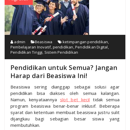
admin
Beasiswa
ketimpangan pendidikan
,
Pembelajaran Inovatif
,
pendidikan
,
Pendidikan Digital
,
Pendidikan Tinggi
,
Sistem Pendidikan
Pendidikan untuk Semua? Jangan
Harap dari Beasiswa Ini!
Beasiswa sering dianggap sebagai solusi agar
pendidikan bisa diakses oleh semua kalangan.
Namun, kenyataannya
slot bet kecil
tidak semua
program beasiswa benar-benar inklusif. Beberapa
syarat dan ketentuan membuat beasiswa justru sulit
dijangkau bagi sebagian besar siswa yang
membutuhkan.