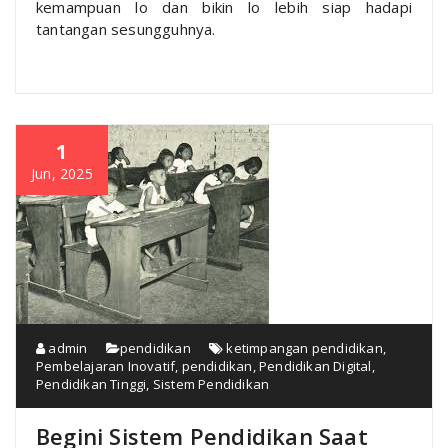
kemampuan lo dan bikin lo lebih siap hadapi
tantangan sesungguhnya.
1
Jun, 2025
admin
pendidikan
ketimpangan pendidikan
,
Pembelajaran Inovatif
,
pendidikan
,
Pendidikan Digital
,
Pendidikan Tinggi
,
Sistem Pendidikan
Begini Sistem Pendidikan Saat