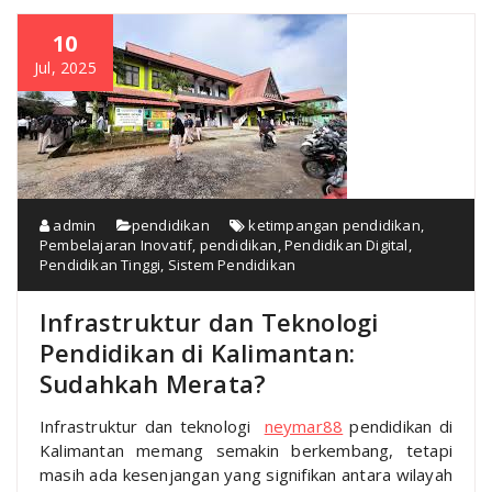
10
Jul, 2025
admin
pendidikan
ketimpangan pendidikan
,
Pembelajaran Inovatif
,
pendidikan
,
Pendidikan Digital
,
Pendidikan Tinggi
,
Sistem Pendidikan
Infrastruktur dan Teknologi
Pendidikan di Kalimantan:
Sudahkah Merata?
Infrastruktur dan teknologi
neymar88
pendidikan di
Kalimantan memang semakin berkembang, tetapi
masih ada kesenjangan yang signifikan antara wilayah