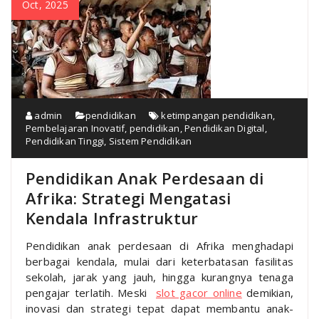
Oct, 2025
admin
pendidikan
ketimpangan pendidikan
,
Pembelajaran Inovatif
,
pendidikan
,
Pendidikan Digital
,
Pendidikan Tinggi
,
Sistem Pendidikan
Pendidikan Anak Perdesaan di
Afrika: Strategi Mengatasi
Kendala Infrastruktur
Pendidikan anak perdesaan di Afrika menghadapi
berbagai kendala, mulai dari keterbatasan fasilitas
sekolah, jarak yang jauh, hingga kurangnya tenaga
pengajar terlatih. Meski
slot gacor online
demikian,
inovasi dan strategi tepat dapat membantu anak-