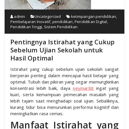
admin
Uncategorized
ketimpangan pendidikan
,
Pembelajaran Inovatif
,
pendidikan
,
Pendidikan Digital
,
Pendidikan Tinggi
,
Sistem Pendidikan
Pentingnya Istirahat yang Cukup
Sebelum Ujian Sekolah untuk
Hasil Optimal
Istirahat yang cukup sebelum ujian sekolah sangat
berperan penting dalam mencapai hasil belajar yang
optimal. Tubuh dan pikiran yang segar memungkinkan
konsentrasi lebih baik, daya
neymar88
ingat yang
kuat, serta kemampuan pemecahan masalah yang
lebih tajam saat menghadapi soal ujian. Sebaliknya,
kurang tidur bisa menurunkan performa kognitif dan
meningkatkan rasa cemas.
Manfaat Istirahat yang