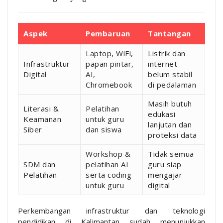
Aspek
Pembaruan
Tantangan
Laptop, WiFi,
Listrik dan
Infrastruktur
papan pintar,
internet
Digital
AI,
belum stabil
Chromebook
di pedalaman
Masih butuh
Literasi &
Pelatihan
edukasi
Keamanan
untuk guru
lanjutan dan
Siber
dan siswa
proteksi data
Workshop &
Tidak semua
SDM dan
pelatihan AI
guru siap
Pelatihan
serta coding
mengajar
untuk guru
digital
Perkembangan infrastruktur dan teknologi
pendidikan di Kalimantan sudah menunjukkan