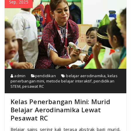
Sep, 2025
admin
pendidikan
belajar aerodinamika
,
kelas
penerbangan mini
,
metode belajar interaktif
,
pendidikan
STEM
,
pesawat RC
Kelas Penerbangan Mini: Murid
Belajar Aerodinamika Lewat
Pesawat RC
Belajar sains sering kali terasa abstrak bagi murid,