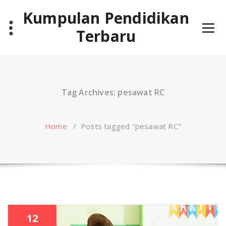
Skip
Kumpulan Pendidikan
to
content
Terbaru
Tag Archives: pesawat RC
Home
/
Posts tagged "pesawat RC"
12