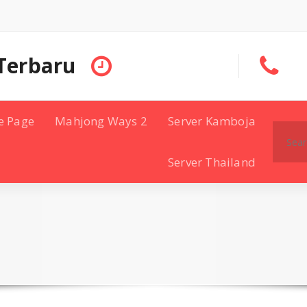
Terbaru
e Page
Mahjong Ways 2
Server Kamboja
Search
for:
Server Thailand