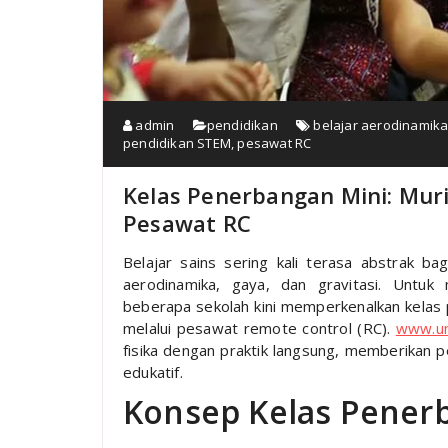
admin
pendidikan
belajar aerodinamik
pendidikan STEM
,
pesawat RC
Kelas Penerbangan Mini: Mur
Pesawat RC
Belajar sains sering kali terasa abstrak b
aerodinamika, gaya, dan gravitasi. Untuk
beberapa sekolah kini memperkenalkan kelas 
melalui pesawat remote control (RC).
www.un
fisika dengan praktik langsung, memberikan p
edukatif.
Konsep Kelas Pener