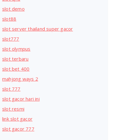
slot demo
slot88
slot server thailand super gacor
slot777
slot olympus
slot terbaru
slot bet 400
mahjong ways 2
slot 777
slot gacor hari ini
slot resmi
link slot gacor
slot gacor 777