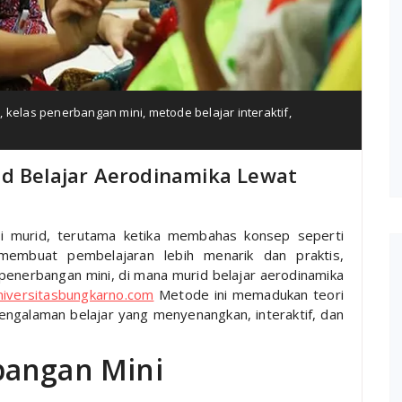
a
,
kelas penerbangan mini
,
metode belajar interaktif
,
id Belajar Aerodinamika Lewat
agi murid, terutama ketika membahas konsep seperti
 membuat pembelajaran lebih menarik dan praktis,
penerbangan mini, di mana murid belajar aerodinamika
iversitasbungkarno.com
Metode ini memadukan teori
engalaman belajar yang menyenangkan, interaktif, dan
bangan Mini