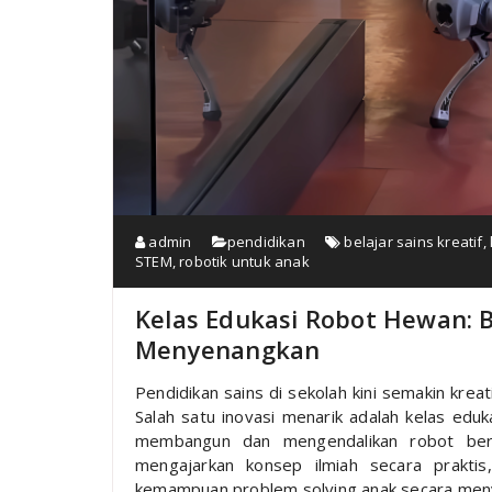
admin
pendidikan
belajar sains kreatif
,
STEM
,
robotik untuk anak
Kelas Edukasi Robot Hewan: B
Menyenangkan
Pendidikan sains di sekolah kini semakin krea
Salah satu inovasi menarik adalah kelas edu
membangun dan mengendalikan robot be
mengajarkan konsep ilmiah secara praktis,
kemampuan problem solving anak secara men