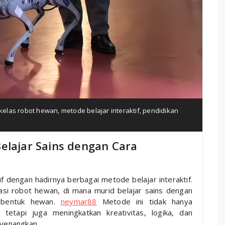
kelas robot hewan
,
metode belajar interaktif
,
pendidikan
elajar Sains dengan Cara
tif dengan hadirnya berbagai metode belajar interaktif.
kasi robot hewan, di mana murid belajar sains dengan
rbentuk hewan.
neymar88
Metode ini tidak hanya
 tetapi juga meningkatkan kreativitas, logika, dan
yenangkan.