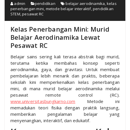
admin
pendidikan
belajar aerodinamika
,
kelas
penerbangan mini
,
metode belajar interaktif
,
pendidikan
STEM
,
pesawat RC
Kelas Penerbangan Mini: Murid
Belajar Aerodinamika Lewat
Pesawat RC
Belajar sains sering kali terasa abstrak bagi murid,
terutama ketika membahas konsep seperti
aerodinamika, gaya, dan gravitasi. Untuk membuat
pembelajaran lebih menarik dan praktis, beberapa
sekolah kini memperkenalkan kelas penerbangan
mini, di mana murid belajar aerodinamika melalui
pesawat remote control (RC).
www.universitasbungkarno.com
Metode ini
memadukan teori fisika dengan praktik langsung,
memberikan pengalaman belajar yang
menyenangkan, interaktif, dan edukatif.