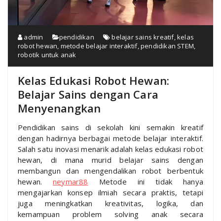
admin
pendidikan
belajar sains kreatif
,
kelas
robot hewan
,
metode belajar interaktif
,
pendidikan STEM
,
robotik untuk anak
Kelas Edukasi Robot Hewan:
Belajar Sains dengan Cara
Menyenangkan
Pendidikan sains di sekolah kini semakin kreatif
dengan hadirnya berbagai metode belajar interaktif.
Salah satu inovasi menarik adalah kelas edukasi robot
hewan, di mana murid belajar sains dengan
membangun dan mengendalikan robot berbentuk
hewan.
neymar88
Metode ini tidak hanya
mengajarkan konsep ilmiah secara praktis, tetapi
juga meningkatkan kreativitas, logika, dan
kemampuan problem solving anak secara