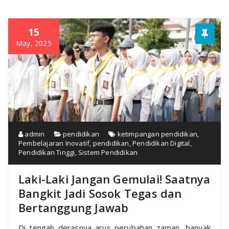
15
May, 2025
admin
pendidikan
ketimpangan pendidikan
,
Pembelajaran Inovatif
,
pendidikan
,
Pendidikan Digital
,
Pendidikan Tinggi
,
Sistem Pendidikan
Laki-Laki Jangan Gemulai! Saatnya
Bangkit Jadi Sosok Tegas dan
Bertanggung Jawab
Di tengah derasnya arus perubahan zaman, banyak