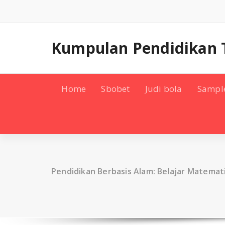
Skip
to
content
Kumpulan Pendidikan 
Home
Sbobet
Judi bola
Sampl
Pendidikan Berbasis Alam: Belajar Matemat