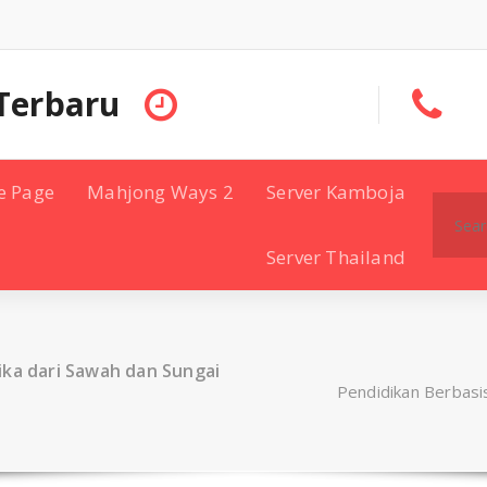
Terbaru
e Page
Mahjong Ways 2
Server Kamboja
Search
for:
Server Thailand
ika dari Sawah dan Sungai
Pendidikan Berbasi