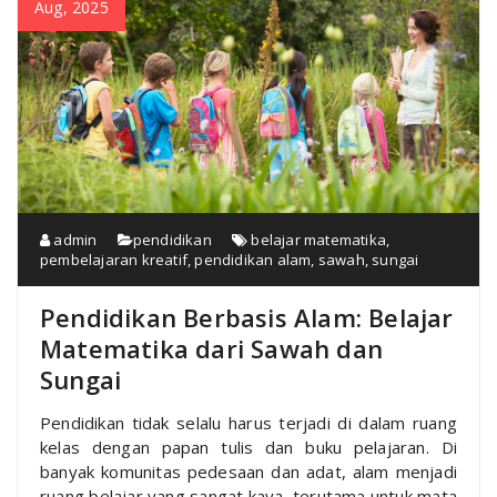
Aug, 2025
admin
pendidikan
belajar matematika
,
pembelajaran kreatif
,
pendidikan alam
,
sawah
,
sungai
Pendidikan Berbasis Alam: Belajar
Matematika dari Sawah dan
Sungai
Pendidikan tidak selalu harus terjadi di dalam ruang
kelas dengan papan tulis dan buku pelajaran. Di
banyak komunitas pedesaan dan adat, alam menjadi
ruang belajar yang sangat kaya, terutama untuk mata