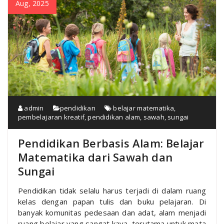
Aug, 2025
admin
pendidikan
belajar matematika
,
pembelajaran kreatif
,
pendidikan alam
,
sawah
,
sungai
Pendidikan Berbasis Alam: Belajar
Matematika dari Sawah dan
Sungai
Pendidikan tidak selalu harus terjadi di dalam ruang
kelas dengan papan tulis dan buku pelajaran. Di
banyak komunitas pedesaan dan adat, alam menjadi
ruang belajar yang sangat kaya, terutama untuk mata