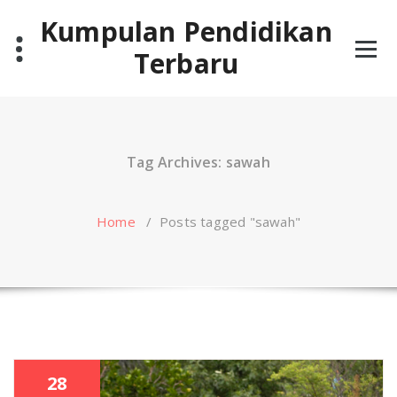
Skip
Kumpulan Pendidikan
to
content
Terbaru
Tag Archives: sawah
Home
/
Posts tagged "sawah"
28