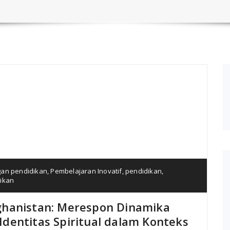
an pendidikan
,
Pembelajaran Inovatif
,
pendidikan
,
ikan
ghanistan: Merespon Dinamika
dentitas Spiritual dalam Konteks