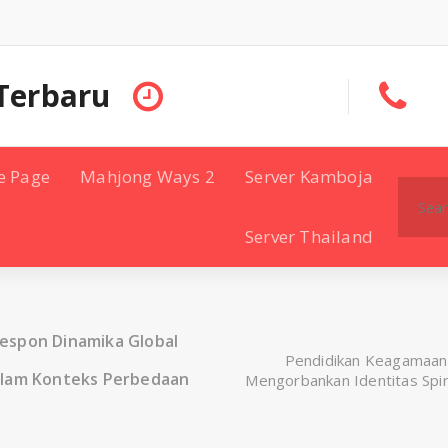
Terbaru
e Page
Mahjong Ways 2
Server Kamboja
Search
for:
Server Thailand
espon Dinamika Global
Pendidikan Keagamaan 
alam Konteks Perbedaan
Mengorbankan Identitas Spi