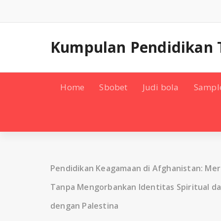
Skip
to
content
Kumpulan Pendidikan 
Home
Sbobet
Judi bola
Sampl
Pendidikan Keagamaan di Afghanistan: Mer
Tanpa Mengorbankan Identitas Spiritual d
dengan Palestina