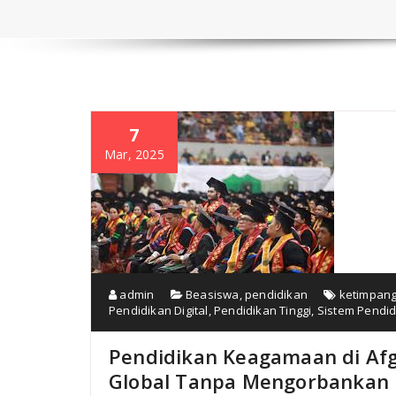
7
Mar, 2025
admin
Beasiswa
,
pendidikan
ketimpang
Pendidikan Digital
,
Pendidikan Tinggi
,
Sistem Pendid
Pendidikan Keagamaan di Af
Global Tanpa Mengorbankan I