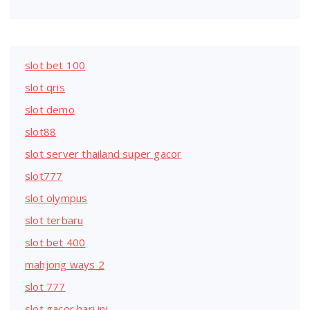
slot bet 100
slot qris
slot demo
slot88
slot server thailand super gacor
slot777
slot olympus
slot terbaru
slot bet 400
mahjong ways 2
slot 777
slot gacor hari ini