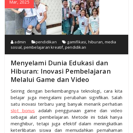
Mar, 2025
admin
pendidikan
gamifikasi
,
hiburan
,
media
sosial
,
pembelajaran kreatif
,
pendidikan
Menyelami Dunia Edukasi dan
Hiburan: Inovasi Pembelajaran
Melalui Game dan Video
Seiring dengan berkembangnya teknologi, cara kita
belajar juga mengalami perubahan signifikan. Salah
satu inovasi terbaru yang banyak menarik perhatian
slot bonus
adalah penggunaan game dan video
sebagai alat pembelajaran. Metode ini tidak hanya
menghibur, tetapi juga efektif dalam meningkatkan
keterlibatan siswa dan memudahkan pemahaman