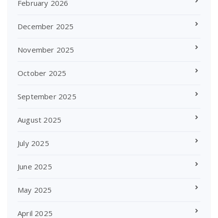
February 2026
December 2025
November 2025
October 2025
September 2025
August 2025
July 2025
June 2025
May 2025
April 2025