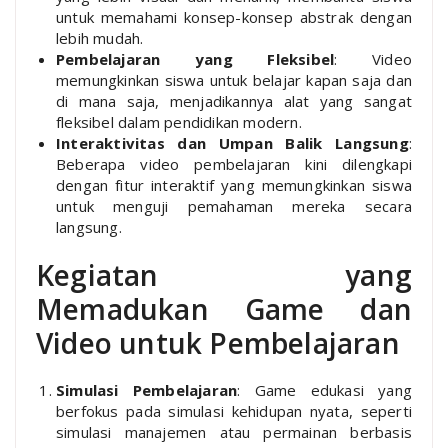
untuk memahami konsep-konsep abstrak dengan
lebih mudah.
Pembelajaran yang Fleksibel
: Video
memungkinkan siswa untuk belajar kapan saja dan
di mana saja, menjadikannya alat yang sangat
fleksibel dalam pendidikan modern.
Interaktivitas dan Umpan Balik Langsung
:
Beberapa video pembelajaran kini dilengkapi
dengan fitur interaktif yang memungkinkan siswa
untuk menguji pemahaman mereka secara
langsung.
Kegiatan yang
Memadukan Game dan
Video untuk Pembelajaran
Simulasi Pembelajaran
: Game edukasi yang
berfokus pada simulasi kehidupan nyata, seperti
simulasi manajemen atau permainan berbasis