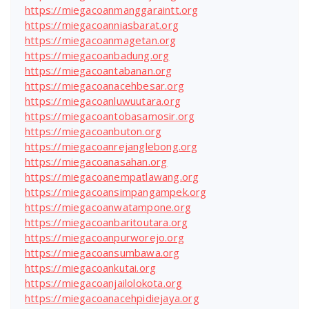
https://miegacoanmanggaraintt.org
https://miegacoanniasbarat.org
https://miegacoanmagetan.org
https://miegacoanbadung.org
https://miegacoantabanan.org
https://miegacoanacehbesar.org
https://miegacoanluwuutara.org
https://miegacoantobasamosir.org
https://miegacoanbuton.org
https://miegacoanrejanglebong.org
https://miegacoanasahan.org
https://miegacoanempatlawang.org
https://miegacoansimpangampek.org
https://miegacoanwatampone.org
https://miegacoanbaritoutara.org
https://miegacoanpurworejo.org
https://miegacoansumbawa.org
https://miegacoankutai.org
https://miegacoanjailolokota.org
https://miegacoanacehpidiejaya.org