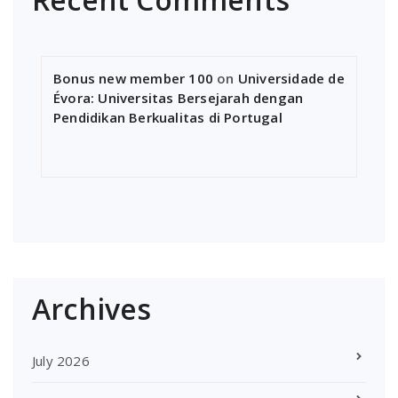
Bonus new member 100
on
Universidade de
Évora: Universitas Bersejarah dengan
Pendidikan Berkualitas di Portugal
Archives
July 2026