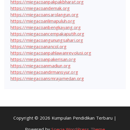
https://miegacoanpakpakbharat.org
https://miegacoandemak.org
https://miegacoansarolangun.org
https://miegacoanlimapuluh.org
https://miegacoanbengkayang.org
https://miegacoancempakaputih.org
https://miegacoangunungsahari.org
https://miegacoanancol.org
https://miegacoanpahlawanrevolusi.org
https://miegacoanpakerisan.org
https://miegacoanmadiun.org
https://miegacoandrmansyur.org
https://miegacoansmrajamedan.org
Copyright © 2026 Kumpulan Pendidikan Terbaru |
Powered by
Specia WordPress Theme