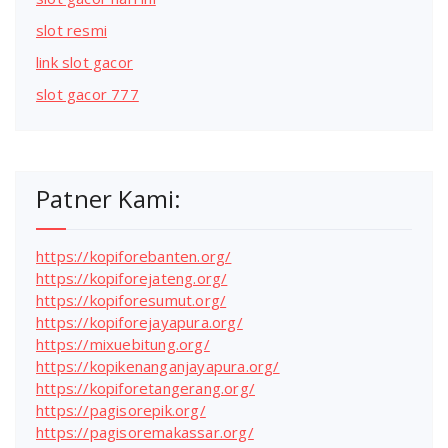
slot resmi
link slot gacor
slot gacor 777
Patner Kami:
https://kopiforebanten.org/
https://kopiforejateng.org/
https://kopiforesumut.org/
https://kopiforejayapura.org/
https://mixuebitung.org/
https://kopikenanganjayapura.org/
https://kopiforetangerang.org/
https://pagisorepik.org/
https://pagisoremakassar.org/