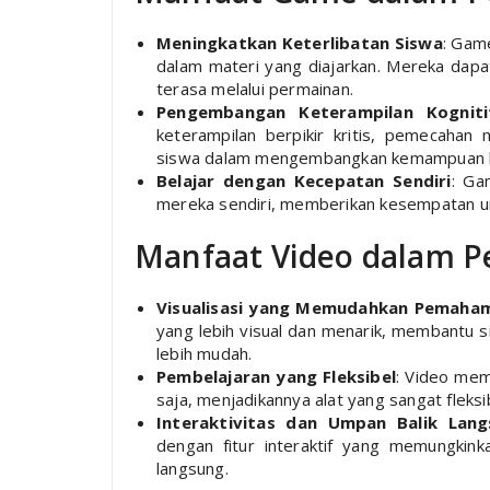
Meningkatkan Keterlibatan Siswa
: Game
dalam materi yang diajarkan. Mereka dap
terasa melalui permainan.
Pengembangan Keterampilan Kogniti
keterampilan berpikir kritis, pemecahan 
siswa dalam mengembangkan kemampuan ber
Belajar dengan Kecepatan Sendiri
: Ga
mereka sendiri, memberikan kesempatan un
Manfaat Video dalam P
Visualisasi yang Memudahkan Pemaha
yang lebih visual dan menarik, membantu
lebih mudah.
Pembelajaran yang Fleksibel
: Video mem
saja, menjadikannya alat yang sangat fleks
Interaktivitas dan Umpan Balik Lan
dengan fitur interaktif yang memungki
langsung.