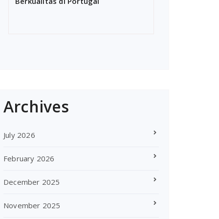
Berkualitas di Portugal
Archives
July 2026
February 2026
December 2025
November 2025