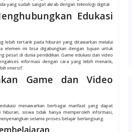
da yang sudah sangat akrab dengan teknologi digital.
Menghubungkan Edukasi
ng lebih tertarik pada hiburan yang ditawarkan melalui
ua elemen ini bisa digabungkan dengan tujuan untuk
ang pesat di dunia pendidikan. Game edukasi dan video
ngakses informasi dengan cara yang lebih menarik,
ih imersif.
akan Game dan Video
edukasi menawarkan berbagai manfaat yang dapat
 hiburan, siswa tidak hanya memperoleh informasi,
menyenangkan selama proses belajar berlangsung.
embelajaran