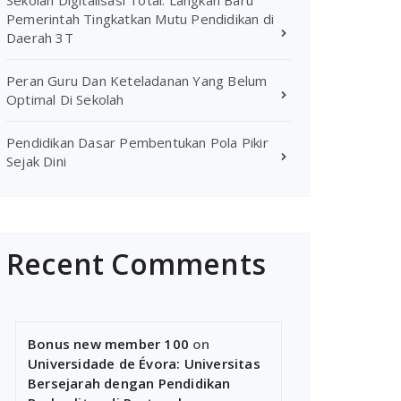
Sekolah Digitalisasi Total: Langkah Baru
Pemerintah Tingkatkan Mutu Pendidikan di
Daerah 3T
Peran Guru Dan Keteladanan Yang Belum
Optimal Di Sekolah
Pendidikan Dasar Pembentukan Pola Pikir
Sejak Dini
Recent Comments
Bonus new member 100
on
Universidade de Évora: Universitas
Bersejarah dengan Pendidikan