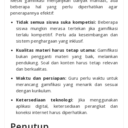
Meski gamifikasi menjanjikan banyak manfaat, ada
beberapa hal yang perlu diperhatikan agar
penerapannya efektif:
Tidak semua siswa suka kompetisi:
Beberapa
siswa mungkin merasa tertekan jika gamifikasi
terlalu kompetitif. Perlu ada keseimbangan dan
sistem penghargaan yang inklusif.
Kualitas materi harus tetap utama:
Gamifikasi
bukan pengganti materi yang baik, melainkan
pendukung. Soal dan konten harus tetap relevan
dan berkualitas.
Waktu dan persiapan:
Guru perlu waktu untuk
merancang gamifikasi yang menarik dan sesuai
dengan kurikulum.
Ketersediaan teknologi:
Jika menggunakan
aplikasi digital, ketersediaan perangkat dan
koneksi internet harus diperhatikan.
Penutup