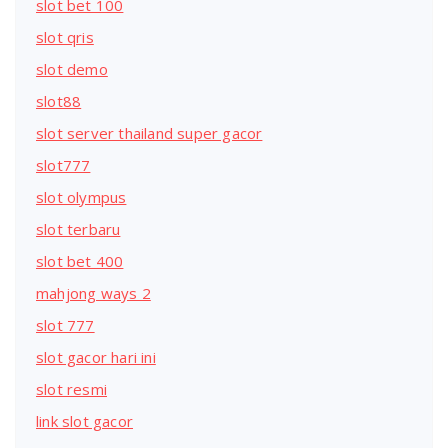
slot bet 100
slot qris
slot demo
slot88
slot server thailand super gacor
slot777
slot olympus
slot terbaru
slot bet 400
mahjong ways 2
slot 777
slot gacor hari ini
slot resmi
link slot gacor