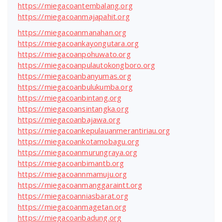
https://miegacoantembalang.org
https://miegacoanmajapahit.org
https://miegacoanmanahan.org
https://miegacoankayongutara.org
https://miegacoanpohuwato.org
https://miegacoanpulautokongboro.org
https://miegacoanbanyumas.org
https://miegacoanbulukumba.org
https://miegacoanbintang.org
https://miegacoansintangka.org
https://miegacoanbajawa.org
https://miegacoankepulauanmerantiriau.org
https://miegacoankotamobagu.org
https://miegacoanmurungraya.org
https://miegacoanbimantb.org
https://miegacoannmamuju.org
https://miegacoanmanggaraintt.org
https://miegacoanniasbarat.org
https://miegacoanmagetan.org
https://miegacoanbadung.org