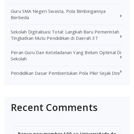
Guru SMA Negeri Swasta, Pola Bimbingannya
Berbeda
Sekolah Digitalisasi Total: Langkah Baru Pemerintah
Tingkatkan Mutu Pendidikan di Daerah 3T
Peran Guru Dan Keteladanan Yang Belum Optimal Di
Sekolah
Pendidikan Dasar Pembentukan Pola Pikir Sejak Dini
Recent Comments
Bonus new member 100
on
Universidade de