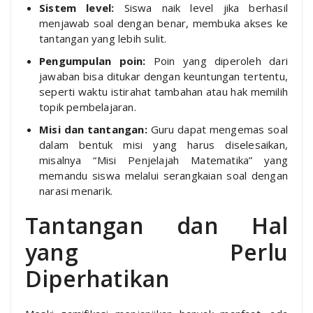
Sistem level:
Siswa naik level jika berhasil
menjawab soal dengan benar, membuka akses ke
tantangan yang lebih sulit.
Pengumpulan poin:
Poin yang diperoleh dari
jawaban bisa ditukar dengan keuntungan tertentu,
seperti waktu istirahat tambahan atau hak memilih
topik pembelajaran.
Misi dan tantangan:
Guru dapat mengemas soal
dalam bentuk misi yang harus diselesaikan,
misalnya “Misi Penjelajah Matematika” yang
memandu siswa melalui serangkaian soal dengan
narasi menarik.
Tantangan dan Hal
yang Perlu
Diperhatikan