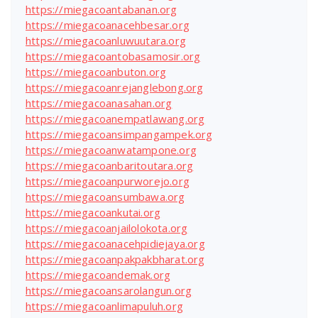
https://miegacoantabanan.org
https://miegacoanacehbesar.org
https://miegacoanluwuutara.org
https://miegacoantobasamosir.org
https://miegacoanbuton.org
https://miegacoanrejanglebong.org
https://miegacoanasahan.org
https://miegacoanempatlawang.org
https://miegacoansimpangampek.org
https://miegacoanwatampone.org
https://miegacoanbaritoutara.org
https://miegacoanpurworejo.org
https://miegacoansumbawa.org
https://miegacoankutai.org
https://miegacoanjailolokota.org
https://miegacoanacehpidiejaya.org
https://miegacoanpakpakbharat.org
https://miegacoandemak.org
https://miegacoansarolangun.org
https://miegacoanlimapuluh.org