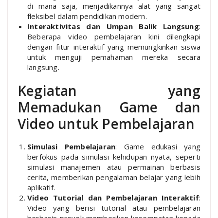
di mana saja, menjadikannya alat yang sangat
fleksibel dalam pendidikan modern.
Interaktivitas dan Umpan Balik Langsung
:
Beberapa video pembelajaran kini dilengkapi
dengan fitur interaktif yang memungkinkan siswa
untuk menguji pemahaman mereka secara
langsung.
Kegiatan yang
Memadukan Game dan
Video untuk Pembelajaran
Simulasi Pembelajaran
: Game edukasi yang
berfokus pada simulasi kehidupan nyata, seperti
simulasi manajemen atau permainan berbasis
cerita, memberikan pengalaman belajar yang lebih
aplikatif.
Video Tutorial dan Pembelajaran Interaktif
:
Video yang berisi tutorial atau pembelajaran
berbasis proyek memberikan kesempatan kepada