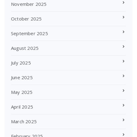
November 2025
October 2025
September 2025
August 2025
July 2025
June 2025
May 2025
April 2025
March 2025
February 2025