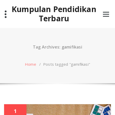
Skip
Kumpulan Pendidikan
to
content
Terbaru
Tag Archives: gamifikasi
Home
/
Posts tagged "gamifikasi"
1