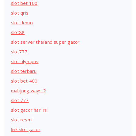
slot bet 100
slot qris
slot demo
slot88
slot server thailand super gacor
slot777
slot olympus
slot terbaru
slot bet 400
mahjong ways 2
slot 777
slot gacor hari ini
slot resmi
link slot gacor