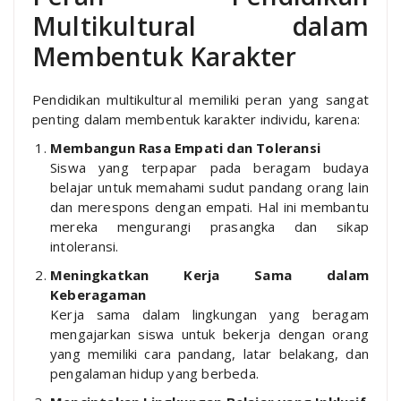
Multikultural dalam
Membentuk Karakter
Pendidikan multikultural memiliki peran yang sangat
penting dalam membentuk karakter individu, karena:
Membangun Rasa Empati dan Toleransi
Siswa yang terpapar pada beragam budaya
belajar untuk memahami sudut pandang orang lain
dan merespons dengan empati. Hal ini membantu
mereka mengurangi prasangka dan sikap
intoleransi.
Meningkatkan Kerja Sama dalam
Keberagaman
Kerja sama dalam lingkungan yang beragam
mengajarkan siswa untuk bekerja dengan orang
yang memiliki cara pandang, latar belakang, dan
pengalaman hidup yang berbeda.