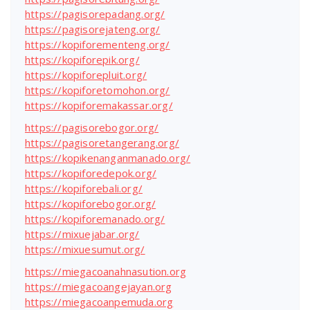
https://pagisorepadang.org/
https://pagisorejateng.org/
https://kopiforementeng.org/
https://kopiforepik.org/
https://kopiforepluit.org/
https://kopiforetomohon.org/
https://kopiforemakassar.org/
https://pagisorebogor.org/
https://pagisoretangerang.org/
https://kopikenanganmanado.org/
https://kopiforedepok.org/
https://kopiforebali.org/
https://kopiforebogor.org/
https://kopiforemanado.org/
https://mixuejabar.org/
https://mixuesumut.org/
https://miegacoanahnasution.org
https://miegacoangejayan.org
https://miegacoanpemuda.org