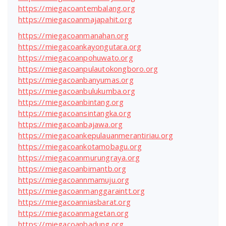
https://miegacoantembalang.org
https://miegacoanmajapahit.org
https://miegacoanmanahan.org
https://miegacoankayongutara.org
https://miegacoanpohuwato.org
https://miegacoanpulautokongboro.org
https://miegacoanbanyumas.org
https://miegacoanbulukumba.org
https://miegacoanbintang.org
https://miegacoansintangka.org
https://miegacoanbajawa.org
https://miegacoankepulauanmerantiriau.org
https://miegacoankotamobagu.org
https://miegacoanmurungraya.org
https://miegacoanbimantb.org
https://miegacoannmamuju.org
https://miegacoanmanggaraintt.org
https://miegacoanniasbarat.org
https://miegacoanmagetan.org
https://miegacoanbadung.org