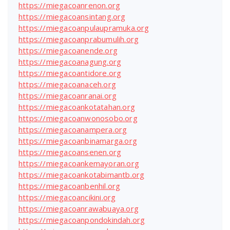
https://miegacoanrenon.org
https://miegacoansintang.org
https://miegacoanpulaupramuka.org
https://miegacoanprabumulih.org
https://miegacoanende.org
https://miegacoanagung.org
https://miegacoantidore.org
https://miegacoanaceh.org
https://miegacoanranai.org
https://miegacoankotatahan.org
https://miegacoanwonosobo.org
https://miegacoanampera.org
https://miegacoanbinamarga.org
https://miegacoansenen.org
https://miegacoankemayoran.org
https://miegacoankotabimantb.org
https://miegacoanbenhil.org
https://miegacoancikini.org
https://miegacoanrawabuaya.org
https://miegacoanpondokindah.org