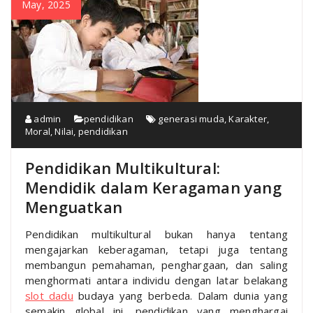
May, 2025
admin
pendidikan
generasi muda
,
Karakter
,
Moral
,
Nilai
,
pendidikan
Pendidikan Multikultural:
Mendidik dalam Keragaman yang
Menguatkan
Pendidikan multikultural bukan hanya tentang
mengajarkan keberagaman, tetapi juga tentang
membangun pemahaman, penghargaan, dan saling
menghormati antara individu dengan latar belakang
slot dadu
budaya yang berbeda. Dalam dunia yang
semakin global ini, pendidikan yang menghargai