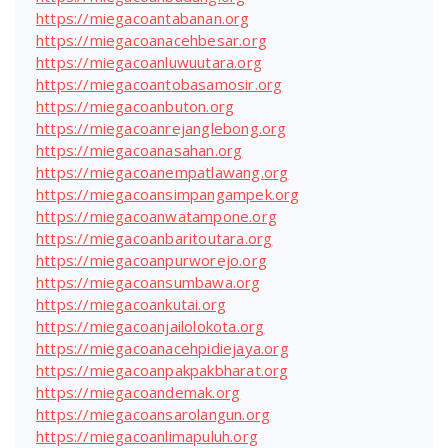
https://miegacoantabanan.org
https://miegacoanacehbesar.org
https://miegacoanluwuutara.org
https://miegacoantobasamosir.org
https://miegacoanbuton.org
https://miegacoanrejanglebong.org
https://miegacoanasahan.org
https://miegacoanempatlawang.org
https://miegacoansimpangampek.org
https://miegacoanwatampone.org
https://miegacoanbaritoutara.org
https://miegacoanpurworejo.org
https://miegacoansumbawa.org
https://miegacoankutai.org
https://miegacoanjailolokota.org
https://miegacoanacehpidiejaya.org
https://miegacoanpakpakbharat.org
https://miegacoandemak.org
https://miegacoansarolangun.org
https://miegacoanlimapuluh.org