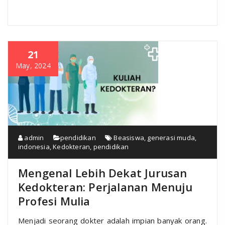
21
May, 2024
admin
pendidikan
Beasiswa
,
generasi muda
,
indonesia
,
Kedokteran
,
pendidikan
Mengenal Lebih Dekat Jurusan
Kedokteran: Perjalanan Menuju
Profesi Mulia
Menjadi seorang dokter adalah impian banyak orang.