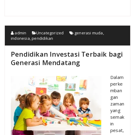
admin
Uncategorized
generasi muda
,
indonesia
,
pendidikan
Pendidikan Investasi Terbaik bagi
Generasi Mendatang
Dalam
perke
mban
gan
zaman
yang
semak
in
pesat,