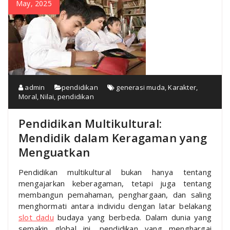
May, 2025
admin
pendidikan
generasi muda
,
Karakter
,
Moral
,
Nilai
,
pendidikan
Pendidikan Multikultural:
Mendidik dalam Keragaman yang
Menguatkan
Pendidikan multikultural bukan hanya tentang
mengajarkan keberagaman, tetapi juga tentang
membangun pemahaman, penghargaan, dan saling
menghormati antara individu dengan latar belakang
slot dadu
budaya yang berbeda. Dalam dunia yang
semakin global ini, pendidikan yang menghargai