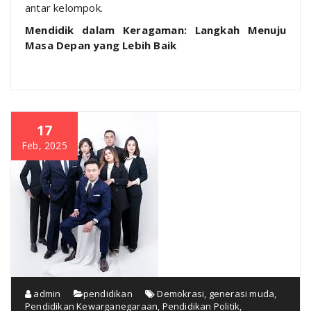
antar kelompok.
Mendidik dalam Keragaman: Langkah Menuju
Masa Depan yang Lebih Baik
17
Feb, 2025
admin
pendidikan
Demokrasi
,
generasi muda
,
Pendidikan Kewarganegaraan
,
Pendidikan Politik
,