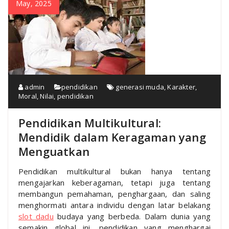
May, 2025
admin
pendidikan
generasi muda
,
Karakter
,
Moral
,
Nilai
,
pendidikan
Pendidikan Multikultural:
Mendidik dalam Keragaman yang
Menguatkan
Pendidikan multikultural bukan hanya tentang
mengajarkan keberagaman, tetapi juga tentang
membangun pemahaman, penghargaan, dan saling
menghormati antara individu dengan latar belakang
slot dadu
budaya yang berbeda. Dalam dunia yang
semakin global ini, pendidikan yang menghargai