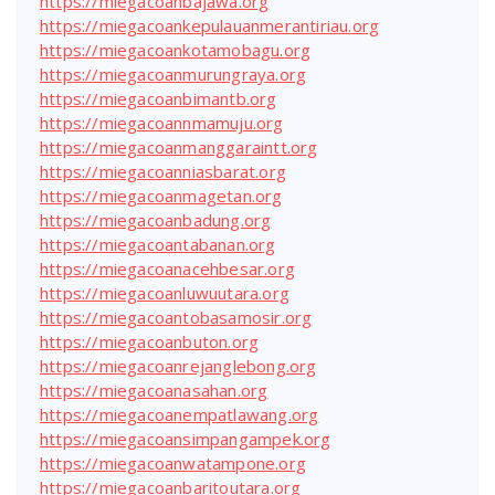
https://miegacoanbajawa.org
https://miegacoankepulauanmerantiriau.org
https://miegacoankotamobagu.org
https://miegacoanmurungraya.org
https://miegacoanbimantb.org
https://miegacoannmamuju.org
https://miegacoanmanggaraintt.org
https://miegacoanniasbarat.org
https://miegacoanmagetan.org
https://miegacoanbadung.org
https://miegacoantabanan.org
https://miegacoanacehbesar.org
https://miegacoanluwuutara.org
https://miegacoantobasamosir.org
https://miegacoanbuton.org
https://miegacoanrejanglebong.org
https://miegacoanasahan.org
https://miegacoanempatlawang.org
https://miegacoansimpangampek.org
https://miegacoanwatampone.org
https://miegacoanbaritoutara.org