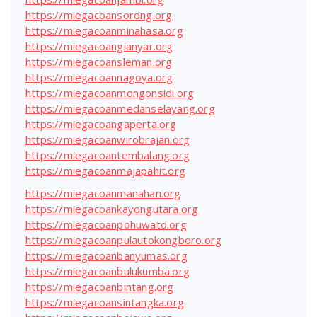
https://miegacoansorong.org
https://miegacoanminahasa.org
https://miegacoangianyar.org
https://miegacoansleman.org
https://miegacoannagoya.org
https://miegacoanmongonsidi.org
https://miegacoanmedanselayang.org
https://miegacoangaperta.org
https://miegacoanwirobrajan.org
https://miegacoantembalang.org
https://miegacoanmajapahit.org
https://miegacoanmanahan.org
https://miegacoankayongutara.org
https://miegacoanpohuwato.org
https://miegacoanpulautokongboro.org
https://miegacoanbanyumas.org
https://miegacoanbulukumba.org
https://miegacoanbintang.org
https://miegacoansintangka.org