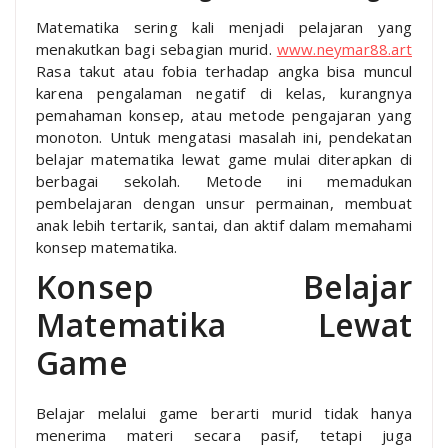
Matematika sering kali menjadi pelajaran yang
menakutkan bagi sebagian murid.
www.neymar88.art
Rasa takut atau fobia terhadap angka bisa muncul
karena pengalaman negatif di kelas, kurangnya
pemahaman konsep, atau metode pengajaran yang
monoton. Untuk mengatasi masalah ini, pendekatan
belajar matematika lewat game mulai diterapkan di
berbagai sekolah. Metode ini memadukan
pembelajaran dengan unsur permainan, membuat
anak lebih tertarik, santai, dan aktif dalam memahami
konsep matematika.
Konsep Belajar
Matematika Lewat
Game
Belajar melalui game berarti murid tidak hanya
menerima materi secara pasif, tetapi juga