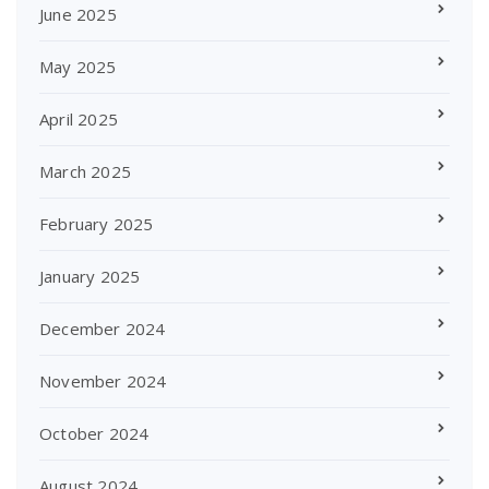
June 2025
May 2025
April 2025
March 2025
February 2025
January 2025
December 2024
November 2024
October 2024
August 2024