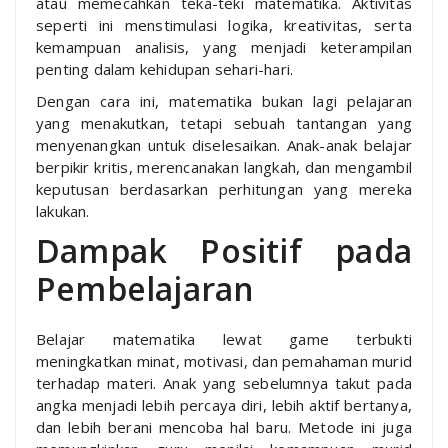
atau memecahkan teka-teki matematika. Aktivitas
seperti ini menstimulasi logika, kreativitas, serta
kemampuan analisis, yang menjadi keterampilan
penting dalam kehidupan sehari-hari.
Dengan cara ini, matematika bukan lagi pelajaran
yang menakutkan, tetapi sebuah tantangan yang
menyenangkan untuk diselesaikan. Anak-anak belajar
berpikir kritis, merencanakan langkah, dan mengambil
keputusan berdasarkan perhitungan yang mereka
lakukan.
Dampak Positif pada
Pembelajaran
Belajar matematika lewat game terbukti
meningkatkan minat, motivasi, dan pemahaman murid
terhadap materi. Anak yang sebelumnya takut pada
angka menjadi lebih percaya diri, lebih aktif bertanya,
dan lebih berani mencoba hal baru. Metode ini juga