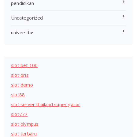
pendidikan
Uncategorized
universitas
slot bet 100
slot qris
slot demo
slot88
slot server thailand super gacor
slot777
slot olympus
slot terbaru