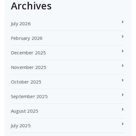
Archives
July 2026
February 2026
December 2025
November 2025
October 2025
September 2025
August 2025
July 2025