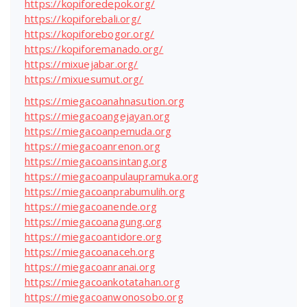
https://kopiforedepok.org/
https://kopiforebali.org/
https://kopiforebogor.org/
https://kopiforemanado.org/
https://mixuejabar.org/
https://mixuesumut.org/
https://miegacoanahnasution.org
https://miegacoangejayan.org
https://miegacoanpemuda.org
https://miegacoanrenon.org
https://miegacoansintang.org
https://miegacoanpulaupramuka.org
https://miegacoanprabumulih.org
https://miegacoanende.org
https://miegacoanagung.org
https://miegacoantidore.org
https://miegacoanaceh.org
https://miegacoanranai.org
https://miegacoankotatahan.org
https://miegacoanwonosobo.org