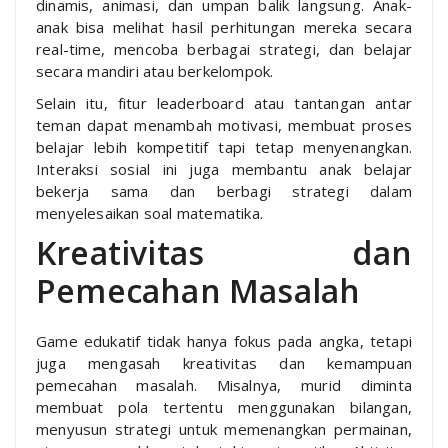
dinamis, animasi, dan umpan balik langsung. Anak-
anak bisa melihat hasil perhitungan mereka secara
real-time, mencoba berbagai strategi, dan belajar
secara mandiri atau berkelompok.
Selain itu, fitur leaderboard atau tantangan antar
teman dapat menambah motivasi, membuat proses
belajar lebih kompetitif tapi tetap menyenangkan.
Interaksi sosial ini juga membantu anak belajar
bekerja sama dan berbagi strategi dalam
menyelesaikan soal matematika.
Kreativitas dan
Pemecahan Masalah
Game edukatif tidak hanya fokus pada angka, tetapi
juga mengasah kreativitas dan kemampuan
pemecahan masalah. Misalnya, murid diminta
membuat pola tertentu menggunakan bilangan,
menyusun strategi untuk memenangkan permainan,